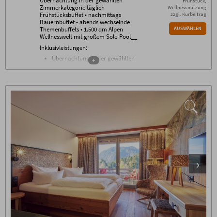
Übernachtung in der gewählten
Frühstück,
Zimmerkategorie täglich
Wellnessnutzung
Frühstücksbuffet • nachmittags
zzgl. Kurbeitrag
Bauernbuffet • abends wechselnde
Themenbuffets • 1.500 qm Alpen
AUSWÄHLEN
Wellnesswelt mit großem Sole-Pool__
Inklusivleistungen:
Übernachtung in der gewählten
+
Zimmerkategorie
Frühstücksbuffet von 7.30 - 11 Uhr
nachmittags Bauernbuffet
abends wechselnde Themenbuffets
gratis WLAN im gesamten Haus
Nutzung der 1500 m² Alpen
Wellnesswelt* mit beheiztem Außen-
Sole-Pool, großem Natur-Badesee,
Allgäuer Sauna Alpe, Steinbad,
Allgäuer Flachsbad, Backstüble,
Mühlraddusche, Wellness-
Wohnzimmer, Raum der Stille,
Panorama-Ruheraum, Ruhe-Tenne
mit Wasserbetten sowie der grünen
Garten-Oase
Fitnessraum mit neuesten Geräten
von Technogym*
täglich Oberstdorfer Steinewasser,