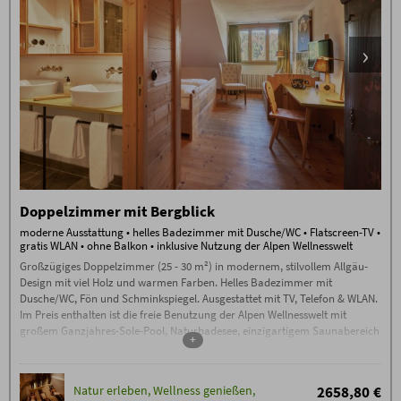
Doppelzimmer mit Bergblick
moderne Ausstattung • helles Badezimmer mit Dusche/WC • Flatscreen-TV •
gratis WLAN • ohne Balkon • inklusive Nutzung der Alpen Wellnesswelt
Großzügiges Doppelzimmer (25 - 30 m²) in modernem, stilvollem Allgäu-
Design mit viel Holz und warmen Farben. Helles Badezimmer mit
Dusche/WC, Fön und Schminkspiegel. Ausgestattet mit TV, Telefon & WLAN.
Im Preis enthalten ist die freie Benutzung der Alpen Wellnesswelt mit
großem Ganzjahres-Sole-Pool, Naturbadesee, einzigartigem Saunabereich
+
mit Sauna-Alpe, Steinbad, Backstüble, Flachsbad und vielem mehr.
Natur erleben, Wellness genießen,
2658,80 €