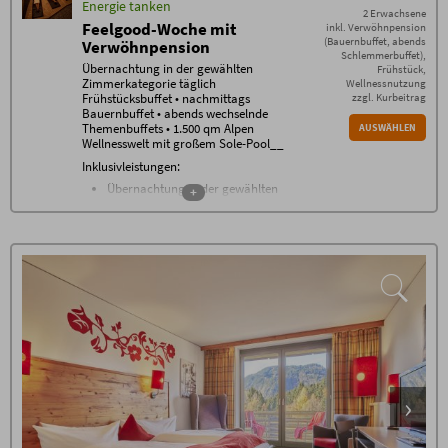
Energie tanken
2 Erwachsene
Feelgood-Woche mit
inkl. Verwöhnpension
(Bauernbuffet, abends
Verwöhnpension
Schlemmerbuffet),
Übernachtung in der gewählten
Frühstück,
Zimmerkategorie täglich
Wellnessnutzung
Frühstücksbuffet • nachmittags
zzgl. Kurbeitrag
Bauernbuffet • abends wechselnde
Themenbuffets • 1.500 qm Alpen
AUSWÄHLEN
Wellnesswelt mit großem Sole-Pool__
Inklusivleistungen:
Übernachtung in der gewählten
+
Zimmerkategorie
Frühstücksbuffet von 7.30 - 11 Uhr
nachmittags Bauernbuffet
abends wechselnde Themenbuffets
gratis WLAN im gesamten Haus
Nutzung der 1500 m² Alpen
Wellnesswelt* mit beheiztem Außen-
Sole-Pool, großem Natur-Badesee,
Allgäuer Sauna Alpe, Steinbad,
Allgäuer Flachsbad, Backstüble,
Mühlraddusche, Wellness-
Wohnzimmer, Raum der Stille,
Panorama-Ruheraum, Ruhe-Tenne
mit Wasserbetten sowie der grünen