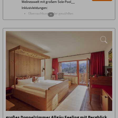
Wellnesswelt mit großem Sole-Pool__
Inklusivleistungen:
Übernachtung in der gewählten
+
Zimmerkategorie
Frühstücksbuffet von 7.30 - 11 Uhr
nachmittags Bauernbuffet
abends wechselnde Themenbuffets
gratis WLAN im gesamten Haus
Nutzung der 1500 m² Alpen
Wellnesswelt* mit beheiztem Außen-
Sole-Pool, großem Natur-Badesee,
Allgäuer Sauna Alpe, Steinbad,
Allgäuer Flachsbad, Backstüble,
Mühlraddusche, Wellness-
Wohnzimmer, Raum der Stille,
Panorama-Ruheraum, Ruhe-Tenne
mit Wasserbetten sowie der grünen
Garten-Oase
Fitnessraum mit neuesten Geräten
von Technogym*
täglich Oberstdorfer Steinewasser,
Tee und Saunabrot an der
Wellnessbar
hochklassiges Gästeprogramm mit
großes Doppelzimmer Allgäu Feeling mit Bergblick
gemeinsamer Wanderung, Live-