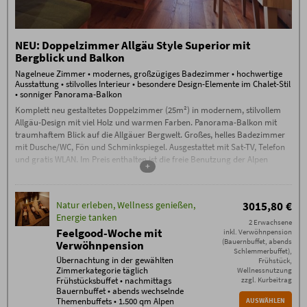
Tee und Saunabrot an der
Wellnessbar
hochklassiges Gästeprogramm mit
NEU: Doppelzimmer Allgäu Style Superior mit
gemeinsamer Wanderung, Live-
Bergblick und Balkon
Musik, Feuerabend u.v.m.
Nagelneue Zimmer • modernes, großzügiges Badezimmer • hochwertige
Buchungsbedingungen
Ausstattung • stilvolles Interieur • besondere Design-Elemente im Chalet-Stil
Es gelten die
Buchungsbedingungen
(PDF) des
• sonniger Panorama-Balkon
Hotel Oberstdorf, Reute 20, D-87561 Oberstdorf.
Komplett neu gestaltetes Doppelzimmer (25m²) in modernem, stilvollem
Check-in ab 15 Uhr. Falls Sie nach 23.00
Uhr anreisen, kontaktieren Sie uns bitte am
Allgäu-Design mit viel Holz und warmen Farben. Panorama-Balkon mit
Anreisetag per Telefon.
traumhaftem Blick auf die Allgäuer Bergwelt. Großes, helles Badezimmer
Check-out bis 11.00 Uhr
mit Dusche/WC, Fön und Schminkspiegel. Ausgestattet mit Sat-TV, Telefon
Garagenstellplatz 15 Euro,
Außenstellplatz 5 € pro PKW/Nacht
und gratis WLAN. Im Preis enthalten ist die freie Benutzung der Alpen
+
Wellnesswelt mit großem Ganzjahres-Sole-Pool, Naturbadesee,
Zusätzliche Bedingungen
Keine Anzahlung – ab Buchung 70%
einzigartigem Saunabereich mit Sauna-Alpe, Steinbad, Backstüble,
Stornogebühren außer bei Weitervermietung. Eine
Flachsbad und vielem mehr.
Stornierung muss schriftlich per E-Mail erfolgen
Natur erleben, Wellness genießen,
3015,80 €
(ausschließlich an info@hotel-oberstdorf.de).
Energie tanken
Wir empfehlen den Abschluss einer
2 Erwachsene
Reiserücktrittskostenversicherung.
Feelgood-Woche mit
inkl. Verwöhnpension
(Bauernbuffet, abends
Verwöhnpension
Schlemmerbuffet),
Übernachtung in der gewählten
Frühstück,
Zimmerkategorie täglich
Wellnessnutzung
Frühstücksbuffet • nachmittags
zzgl. Kurbeitrag
Bauernbuffet • abends wechselnde
Themenbuffets • 1.500 qm Alpen
AUSWÄHLEN