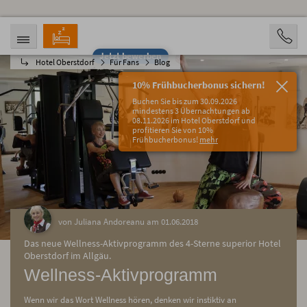
Jetzt bewerben
Hotel Oberstdorf
Für Fans
Blog
ANREISE
ABREISE
09.08.2026
14.08.2026
10% Frühbucherbonus sichern!
PERSONEN
Buchen Sie bis zum 30.09.2026
2 Personen
mindestens 3 Übernachtungen ab
08.11.2026 im Hotel Oberstdorf und
profitieren Sie von 10%
BUCHEN
Frühbucherbonus!
mehr
von Juliana Andoreanu am 01.06.2018
Das neue Wellness-Aktivprogramm des 4-Sterne superior Hotel
Oberstdorf im Allgäu.
Wellness-Aktivprogramm
Wenn wir das Wort Wellness hören, denken wir instiktiv an