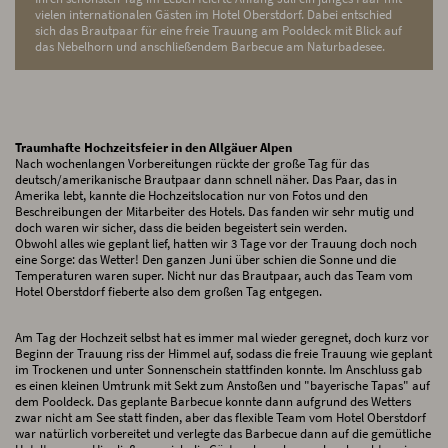
vielen internationalen Gästen im Hotel Oberstdorf. Dabei entschied
sich das Brautpaar für eine freie Trauung am Pooldeck mit Blick auf
das Nebelhorn und anschließendem Barbecue am Naturbadesee.
Traumhafte Hochzeitsfeier in den Allgäuer Alpen
Nach wochenlangen Vorbereitungen rückte der große Tag für das
deutsch/amerikanische Brautpaar dann schnell näher. Das Paar, das in
Amerika lebt, kannte die Hochzeitslocation nur von Fotos und den
Beschreibungen der Mitarbeiter des Hotels. Das fanden wir sehr mutig und
doch waren wir sicher, dass die beiden begeistert sein werden.
Obwohl alles wie geplant lief, hatten wir 3 Tage vor der Trauung doch noch
eine Sorge: das Wetter! Den ganzen Juni über schien die Sonne und die
Temperaturen waren super. Nicht nur das Brautpaar, auch das Team vom
Hotel Oberstdorf fieberte also dem großen Tag entgegen.
Am Tag der Hochzeit selbst hat es immer mal wieder geregnet, doch kurz vor
Beginn der Trauung riss der Himmel auf, sodass die freie Trauung wie geplant
im Trockenen und unter Sonnenschein stattfinden konnte. Im Anschluss gab
es einen kleinen Umtrunk mit Sekt zum Anstoßen und "bayerische Tapas" auf
dem Pooldeck. Das geplante Barbecue konnte dann aufgrund des Wetters
zwar nicht am See statt finden, aber das flexible Team vom Hotel Oberstdorf
war natürlich vorbereitet und verlegte das Barbecue dann auf die gemütliche