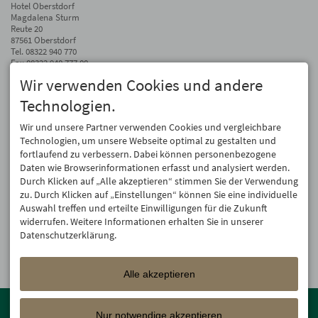
Hotel Oberstdorf
Magdalena Sturm
Reute 20
87561 Oberstdorf
Tel.
08322 940 770
Fax 08322 940 777 00
Wir verwenden Cookies und andere
info@hotel-oberstdorf.de
Technologien.
Auf dem Laufenden bleiben
Wir geben Ihre E-Mail-Adresse nicht weiter. Wir mögen auch keinen Spam.
Wir und unsere Partner verwenden Cookies und vergleichbare
Versprochen! Eine Abmeldung ist jederzeit möglich.
Technologien, um unsere Webseite optimal zu gestalten und
fortlaufend zu verbessern. Dabei können personenbezogene
Anmelden
Daten wie Browserinformationen erfasst und analysiert werden.
Durch Klicken auf „Alle akzeptieren“ stimmen Sie der Verwendung
zu. Durch Klicken auf „Einstellungen“ können Sie eine individuelle
Auswahl treffen und erteilte Einwilligungen für die Zukunft
widerrufen. Weitere Informationen erhalten Sie in unserer
Datenschutzerklärung.
Alle akzeptieren
Mitglied der
Oberstdorf Resort
Familien mit den schönsten
Urlaubsunterkünften von der Berghütte bis zum 4-Sterne Superior
Nur notwendige akzeptieren