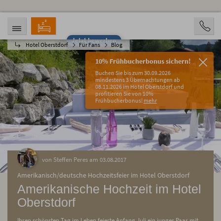
Jetzt bewerben
Hotel Oberstdorf
Für Fans
Blog
ANREISE
ABREISE
07.08.2026
12.08.2026
10% Frühbucherbonus sichern!
PERSONEN
Buchen Sie bis zum 30.09.2026
2 Personen
mindestens 3 Übernachtungen ab
08.11.2026 im Hotel Oberstdorf und
profitieren Sie von 10%
BUCHEN
Frühbucherbonus!
mehr
von Steffen Peres am 03.08.2017
Amerikanisch/deutsche Hochzeitsfeier im Hotel Oberstdorf
Amerikanische Hochzeit im Hotel
Oberstdorf
Ihren schönsten Tag im Leben feierte Anfang Juli ein junges Paar mit