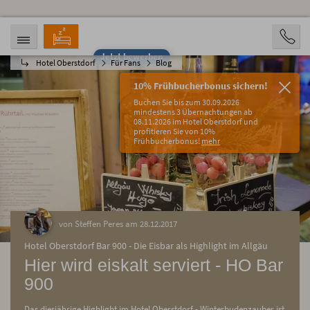
Jetzt bewerben
Hotel Oberstdorf
Für Fans
Blog
ANREISE
ABREISE
07.08.2026
12.08.2026
10% Frühbucherbonus sichern!
PERSONEN
Buchen Sie bis zum 30.09.2026
2 Personen
mindestens 3 Übernachtungen ab
08.11.2026 im Hotel Oberstdorf und
profitieren Sie von 10%
BUCHEN
Frühbucherbonus!
mehr
von Steffen Peres am 28.12.2017
Hotel Oberstdorf Bar 900 - Die Eisbar als Highlight im Allgäu
Hier wird eiskalt serviert - HO Bar
900
Das diesjährige Highlight im Hotel Oberstdorf - Winterbudenzauber ist