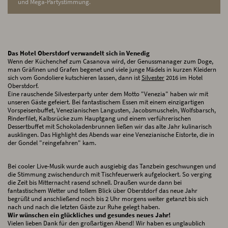
und Mega-Partystimmung.
Das Hotel Oberstdorf verwandelt sich in Venedig
Wenn der Küchenchef zum Casanova wird, der Genussmanager zum Doge,
man Gräfinen und Grafen begenet und viele junge Mädels in kurzen Kleidern
sich vom Gondoliere kutschieren lassen, dann ist
Silvester
2016 im Hotel
Oberstdorf.
Eine rauschende Silvesterparty unter dem Motto "Venezia" haben wir mit
unseren Gäste gefeiert. Bei fantastischem Essen mit einem einzigartigen
Vorspeisenbuffet, Venezianischen Langusten, Jacobsmuscheln, Wolfsbarsch,
Rinderfilet, Kalbsrücke zum Hauptgang und einem verführerischen
Dessertbuffet mit Schokoladenbrunnen ließen wir das alte Jahr kulinarisch
ausklingen. Das Highlight des Abends war eine Venezianische Eistorte, die in
der Gondel "reingefahren" kam.
Bei cooler Live-Musik wurde auch ausgiebig das Tanzbein geschwungen und
die Stimmung zwischendurch mit Tischfeuerwerk aufgelockert. So verging
die Zeit bis Mitternacht rasend schnell. Draußen wurde dann bei
fantastischem Wetter und tollem Blick über Oberstdorf das neue Jahr
begrüßt und anschließend noch bis 2 Uhr morgens weiter getanzt bis sich
nach und nach die letzten Gäste zur Ruhe gelegt haben.
Wir wünschen ein glückliches und gesundes neues Jahr!
Vielen lieben Dank für den großartigen Abend! Wir haben es unglaublich