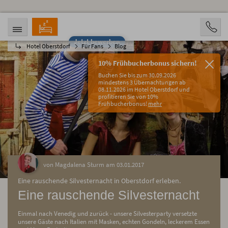
Jetzt bewerben
Hotel Oberstdorf
Für Fans
Blog
ANREISE
ABREISE
09.08.2026
14.08.2026
10% Frühbucherbonus sichern!
PERSONEN
Buchen Sie bis zum 30.09.2026
2 Personen
mindestens 3 Übernachtungen ab
08.11.2026 im Hotel Oberstdorf und
profitieren Sie von 10%
BUCHEN
Frühbucherbonus!
mehr
von Magdalena Sturm am 03.01.2017
Eine rauschende Silvesternacht in Oberstdorf erleben.
Eine rauschende Silvesternacht
Einmal nach Venedig und zurück - unsere Silvesterparty versetzte
unsere Gäste nach Italien mit Masken, echten Gondeln, leckerem Essen