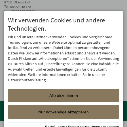
87561 Oberstdorf
Tel.
08322 940 770
Fax 08322 940 777 00
Wir verwenden Cookies und andere
info@hotel-oberstdorf.de
Technologien.
Auf dem Laufenden bleiben
Wir geben Ihre E-Mail-Adresse nicht weiter. Wir mögen auch keinen Spam.
Wir und unsere Partner verwenden Cookies und vergleichbare
Versprochen! Eine Abmeldung ist jederzeit möglich.
Technologien, um unsere Webseite optimal zu gestalten und
fortlaufend zu verbessern. Dabei können personenbezogene
Anmelden
Daten wie Browserinformationen erfasst und analysiert werden.
Durch Klicken auf „Alle akzeptieren“ stimmen Sie der Verwendung
zu. Durch Klicken auf „Einstellungen“ können Sie eine individuelle
Auswahl treffen und erteilte Einwilligungen für die Zukunft
widerrufen. Weitere Informationen erhalten Sie in unserer
Datenschutzerklärung.
Alle akzeptieren
Mitglied der
Oberstdorf Resort
Familien mit den schönsten
Urlaubsunterkünften von der Berghütte bis zum 4-Sterne Superior
Nur notwendige akzeptieren
Wellnesshotel!
Einstellungen
·
Datenschutzerklärung
·
Impressum