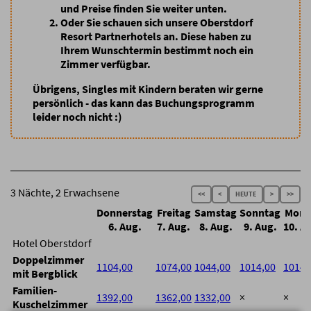
und Preise finden Sie weiter unten.
Oder Sie schauen sich unsere Oberstdorf
Resort Partnerhotels an
. Diese haben zu
Ihrem Wunschtermin bestimmt noch ein
Zimmer verfügbar.
Übrigens, Singles mit Kindern beraten wir gerne
persönlich - das kann das Buchungsprogramm
leider noch nicht :)
3 Nächte, 2 Erwachsene
<<
<
HEUTE
>
>>
Donnerstag
Freitag
Samstag
Sonntag
Mont
6. Aug.
7. Aug.
8. Aug.
9. Aug.
10. A
Hotel Oberstdorf
Doppelzimmer
1104,00
1074,00
1044,00
1014,00
1014,
mit Bergblick
Familien-
1392,00
1362,00
1332,00
×
×
Kuschelzimmer