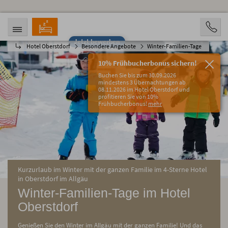
Jetzt bewerben
Hotel Oberstdorf
Besondere Angebote
Winter-Familien-Tage
ANREISE
ABREISE
06.08.2026
11.08.2026
10% Frühbucherbonus sichern!
PERSONEN
Buchen Sie bis zum 30.09.2026
2 Personen
mindestens 3 Übernachtungen ab
08.11.2026 im Hotel Oberstdorf und
profitieren Sie von 10%
BUCHEN
Frühbucherbonus!
mehr
Kurzurlaub im Winter mit der ganzen Familie im 4-Sterne Hotel
in Oberstdorf im Allgäu
Winter-Familien-Tage im Hotel
Oberstdorf
Genießen Sie den Winter im Allgäu mit der ganzen Familie! Und das