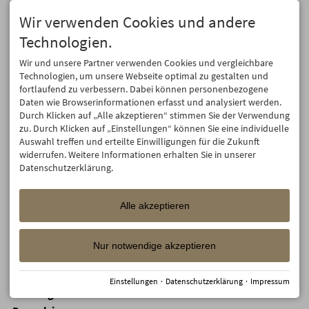
Doppelzimmer
1392,00
1362,00
1332,00
1302,00
1302,
Wir verwenden Cookies und andere
mit Bergblick
Technologien.
Doppelzimmer
1480,80
1453,80
1426,80
1399,80
1399,
mit Bergblick
Wir und unsere Partner verwenden Cookies und vergleichbare
Doppelzimmer
Technologien, um unsere Webseite optimal zu gestalten und
1530,80
1503,80
1476,80
1449,80
1449,
mit Bergblick
fortlaufend zu verbessern. Dabei können personenbezogene
2 Doppelzimmer
Daten wie Browserinformationen erfasst und analysiert werden.
mit
×
×
×
×
×
Durch Klicken auf „Alle akzeptieren“ stimmen Sie der Verwendung
Verbindungstür
zu. Durch Klicken auf „Einstellungen“ können Sie eine individuelle
Auswahl treffen und erteilte Einwilligungen für die Zukunft
Mädels-
widerrufen. Weitere Informationen erhalten Sie in unserer
Wellnesstage im
×
×
×
×
×
Datenschutzerklärung.
Mädels-Zimmer
Doppelzimmer
×
×
×
×
×
mit Bergblick
Alle akzeptieren
Doppelzimmer
1252,80
1225,80
1198,80
1171,80
1171,
mit Bergblick
Nur notwendige akzeptieren
Doppelzimmer
×
×
×
×
×
mit Bergblick
Doppelzimmer
Einstellungen
·
Datenschutzerklärung
·
Impressum
1334,40
1307,40
1280,40
1253,40
1253,
mit Bergblick