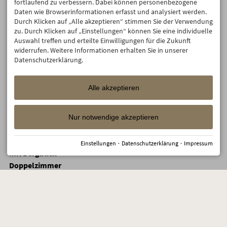
fortlaufend zu verbessern. Dabei können personenbezogene
2 Doppelzimmer
Daten wie Browserinformationen erfasst und analysiert werden.
mit
×
×
×
×
×
Durch Klicken auf „Alle akzeptieren“ stimmen Sie der Verwendung
Verbindungstür
zu. Durch Klicken auf „Einstellungen“ können Sie eine individuelle
Auswahl treffen und erteilte Einwilligungen für die Zukunft
Mädels-
widerrufen. Weitere Informationen erhalten Sie in unserer
Wellnesstage im
×
×
×
×
×
Datenschutzerklärung.
Mädels-Zimmer
Doppelzimmer
1589,40
1616,40
1643,40
1643,40
1616
mit Bergblick
Alle akzeptieren
Doppelzimmer
×
×
×
×
×
mit Bergblick
Nur notwendige akzeptieren
Doppelzimmer
1671,00
1698,00
1725,00
1725,00
1698
mit Bergblick
Doppelzimmer
Einstellungen
·
Datenschutzerklärung
·
Impressum
×
×
×
×
×
mit Bergblick
Doppelzimmer
mit Balkon oder
1462,00
1492,00
1522,00
1522,00
1492
Terrasse mit
Bergblick
Doppelzimmer
mit Balkon oder
1846,00
1876,00
1906,00
1906,00
1876