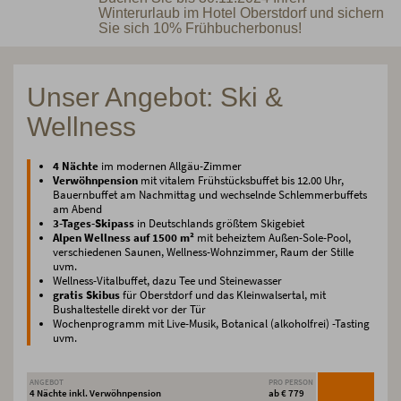
Winterurlaub im Hotel Oberstdorf und sichern
Sie sich 10% Frühbucherbonus!
Unser Angebot: Ski &
Wellness
4 Nächte
im modernen Allgäu-Zimmer
Verwöhnpension
mit vitalem Frühstücksbuffet bis 12.00 Uhr,
Bauernbuffet am Nachmittag und wechselnde Schlemmerbuffets
am Abend
3-Tages-Skipass
in Deutschlands größtem Skigebiet
Alpen Wellness auf 1500 m²
mit beheiztem Außen-Sole-Pool,
verschiedenen Saunen, Wellness-Wohnzimmer, Raum der Stille
uvm.
Wellness-Vitalbuffet, dazu Tee und Steinewasser
gratis Skibus
für Oberstdorf und das Kleinwalsertal, mit
Bushaltestelle direkt vor der Tür
Wochenprogramm mit Live-Musik, Botanical (alkoholfrei) -Tasting
uvm.
ANGEBOT
PRO PERSON
4 Nächte inkl. Verwöhnpension
ab € 779