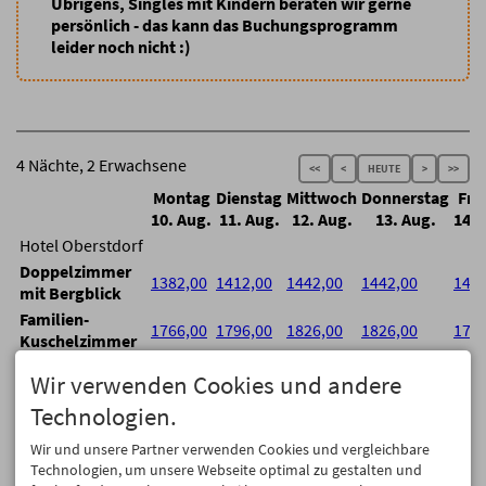
Übrigens, Singles mit Kindern beraten wir gerne
persönlich - das kann das Buchungsprogramm
leider noch nicht :)
4 Nächte, 2 Erwachsene
<<
<
HEUTE
>
>>
Montag
Dienstag
Mittwoch
Donnerstag
Fre
10. Aug.
11. Aug.
12. Aug.
13. Aug.
14. 
Hotel Oberstdorf
Doppelzimmer
1382,00
1412,00
1442,00
1442,00
1412
mit Bergblick
Familien-
1766,00
1796,00
1826,00
1826,00
1796
Kuschelzimmer
Doppelzimmer
1766,00
1796,00
1826,00
1826,00
1796
Wir verwenden Cookies und andere
mit Bergblick
Technologien.
Doppelzimmer
1817,40
1844,40
1871,40
1871,40
1844
mit Bergblick
Wir und unsere Partner verwenden Cookies und vergleichbare
Doppelzimmer
Technologien, um unsere Webseite optimal zu gestalten und
1867,40
1894,40
1921,40
1921,40
1894
mit Bergblick