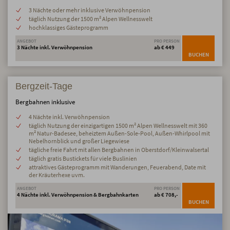
3 Nächte oder mehr inklusive Verwöhnpension
täglich Nutzung der 1500 m² Alpen Wellnesswelt
hochklassiges Gästeprogramm
ANGEBOT
PRO PERSON
3 Nächte inkl. Verwöhnpension
ab € 449
BUCHEN
Bergzeit-Tage
Bergbahnen inklusive
4 Nächte inkl. Verwöhnpension
täglich Nutzung der einzigartigen 1500 m² Alpen Wellnesswelt mit 360
m² Natur-Badesee, beheiztem Außen-Sole-Pool, Außen-Whirlpool mit
Nebelhornblick und großer Liegewiese
tägliche freie Fahrt mit allen Bergbahnen in Oberstdorf/Kleinwalsertal
täglich gratis Bustickets für viele Buslinien
attraktives Gästeprogramm mit Wanderungen, Feuerabend, Date mit
der Kräuterhexe uvm.
ANGEBOT
PRO PERSON
4 Nächte inkl. Verwöhnpension & Bergbahnkarten
ab € 708,-
BUCHEN