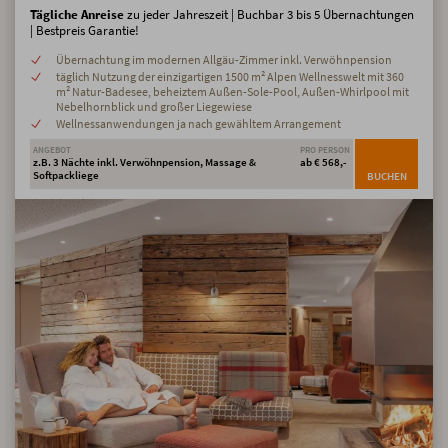
Tägliche Anreise
zu jeder Jahreszeit | Buchbar 3 bis 5 Übernachtungen
| Bestpreis Garantie!
Übernachtung im modernen Allgäu-Zimmer inkl. Verwöhnpension
täglich Nutzung der einzigartigen 1500 m² Alpen Wellnesswelt mit 360
m² Natur-Badesee, beheiztem Außen-Sole-Pool, Außen-Whirlpool mit
Nebelhornblick und großer Liegewiese
Wellnessanwendungen ja nach gewähltem Arrangement
ANGEBOT
PRO PERSON
z.B. 3 Nächte inkl. Verwöhnpension, Massage &
ab € 568,-
Softpackliege
BUCHEN