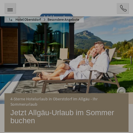
Jetzt bewerben
Hotel Oberstdorf
Besondere Angebote
4-Sterne Hotelurlaub in Oberstdorf im Allgäu - Ihr
Sommerurlaub
Jetzt Allgäu-Urlaub im Sommer
buchen