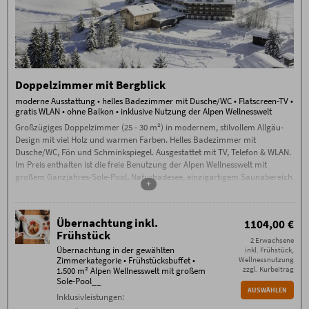
Doppelzimmer mit Bergblick
moderne Ausstattung • helles Badezimmer mit Dusche/WC • Flatscreen-TV •
gratis WLAN • ohne Balkon • inklusive Nutzung der Alpen Wellnesswelt
Großzügiges Doppelzimmer (25 - 30 m²) in modernem, stilvollem Allgäu-
Design mit viel Holz und warmen Farben. Helles Badezimmer mit
Dusche/WC, Fön und Schminkspiegel. Ausgestattet mit TV, Telefon & WLAN.
Im Preis enthalten ist die freie Benutzung der Alpen Wellnesswelt mit
großem Ganzjahres-Sole-Pool, Naturbadesee, einzigartigem Saunabereich
+
mit Sauna-Alpe, Steinbad, Backstüble, Flachsbad und vielem mehr.
Übernachtung inkl.
1104,00 €
Frühstück
2 Erwachsene
Übernachtung in der gewählten
inkl. Frühstück,
Zimmerkategorie • Frühstücksbuffet •
Wellnessnutzung
zzgl. Kurbeitrag
1.500 m² Alpen Wellnesswelt mit großem
Sole-Pool__
AUSWÄHLEN
Inklusivleistungen: