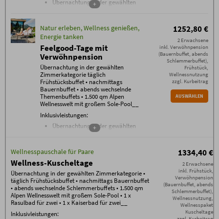
Übernachtung in der gewählten
+
Zimmerkategorie
Frühstücksbuffet mit über 100
Natur erleben, Wellness genießen,
1252,80 €
verschiedenen
Energie tanken
Frühstückskomponenten von 7.30
2 Erwachsene
bis 11 Uhr
Feelgood-Tage mit
inkl. Verwöhnpension
(Bauernbuffet, abends
täglich Nutzung der einzigartigen
Verwöhnpension
Schlemmerbuffet),
1500 m² Alpen Wellnesswelt
mit
Übernachtung in der gewählten
Frühstück,
beheiztem Außen-Sole-Pool,
Zimmerkategorie täglich
Wellnessnutzung
Allgäuer Sauna Alpe, Steinbad,
Frühstücksbuffet • nachmittags
zzgl. Kurbeitrag
Bauernbuffet • abends wechselnde
Allgäuer Flachsbad, Backstüble,
Themenbuffets • 1.500 qm Alpen
AUSWÄHLEN
Mühlraddusche, Wellness-
Wellnesswelt mit großem Sole-Pool__
Wohnzimmer, Raum der Stille,
Inklusivleistungen:
Panorama-Ruheraum, Ruhe-Tenne
mit Wasserbetten sowie der grünen
Übernachtung in der gewählten
+
Garten-Oase
Zimmerkategorie
im Sommer Naturidylle am Badesee
Frühstücksbuffet
Wellnesspauschale für Paare
1334,40 €
Fitnessraum mit neuesten Geräten
nachmittags Bauernbuffet
von Technogym
abends wechselnde Themenbuffets
Wellness-Kuscheltage
2 Erwachsene
täglich Oberstdorfer Steinewasser,
gratis WLAN im gesamten Haus
inkl. Frühstück,
Übernachtung in der gewählten Zimmerkategorie •
Tee und Saunabrot an der
Verwöhnpension
Nutzung der 1500 m² Alpen
täglich Frühstücksbuffet • nachmittags Bauernbuffet
(Bauernbuffet, abends
Wellnessbar
Wellnesswelt* mit beheiztem Außen-
• abends wechselnde Schlemmerbuffets • 1.500 qm
Schlemmerbuffet),
Alpen Wellnesswelt mit großem Sole-Pool • 1 x
hochklassiges Gästeprogramm mit
Sole-Pool, großem Natur-Badesee,
Wellnessnutzung,
Rasulbad für zwei • 1 x Kaiserbad für zwei__
gemeinsamen Wanderungen, Alp-
Allgäuer Sauna Alpe, Steinbad,
Wellnesspaket
Kuscheltage
Abend mit Live-Musik, Feuerabend,
Inklusivleistungen:
Allgäuer Flachsbad, Backstüble,
zzgl. Kurbeitrag