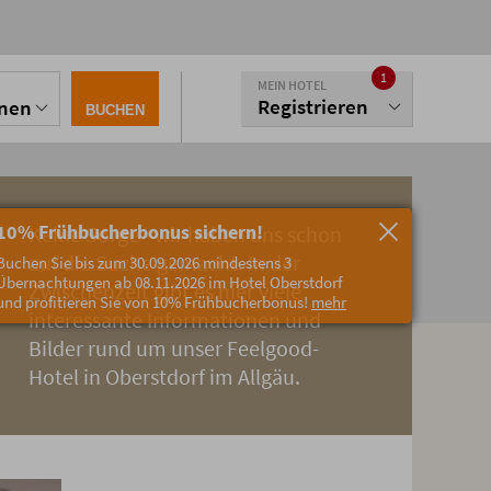
1
MEIN HOTEL
Registrieren
onen
BUCHEN
10% Frühbucherbonus sichern!
Keine Sorge - wir haben uns schon
auf die Suche gemacht. In der
Buchen Sie bis zum 30.09.2026 mindestens 3
Übernachtungen ab 08.11.2026 im Hotel Oberstdorf
Zwischenzeit gibt es hier viele
und profitieren Sie von 10% Frühbucherbonus!
mehr
interessante Informationen und
Bilder rund um unser Feelgood-
Hotel in Oberstdorf im Allgäu.