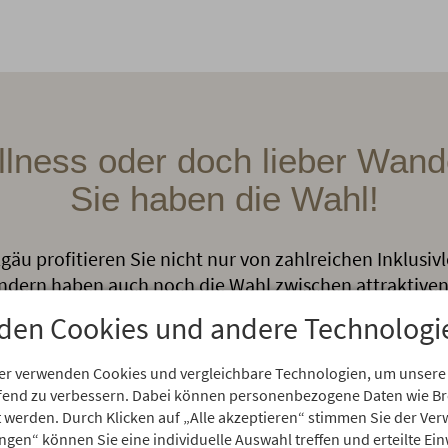
llness oder doch lieber Wand
Sie haben die Wahl!
gäu profitieren Sie nicht nur von zahlreichen Inklusi
ondern haben auch noch die Wahl zwischen attraktiven
-Wellness oder Familien Urlaub? Hier ist für jeden das
den Cookies und andere Technologi
er verwenden Cookies und vergleichbare Technologien, um unsere
aufend zu verbessern. Dabei können personenbezogene Daten wie 
rt werden. Durch Klicken auf „Alle akzeptieren“ stimmen Sie der V
ungen“ können Sie eine individuelle Auswahl treffen und erteilte Ein