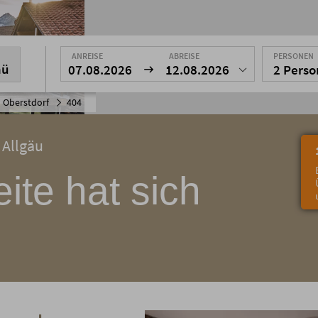
ANREISE
ABREISE
PERSONEN
nü
07.08.2026
12.08.2026
2 Pers
 Oberstdorf
404
 Allgäu
ite hat sich