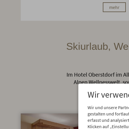
mehr
Skiurlaub, We
Im Hotel Oberstdorf im All
Alpen Wellnesswelt, s
Wandern, Mädels
Wir verwen
Wir und unsere Partn
gestalten und fortl
erfasst und analysie
Klicken auf „Einstell