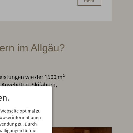
mehr
ern im Allgäu?
vleistungen wie der 1500 m²
 Angeboten. Skifahren,
 Richtige dabei!
en.
 Webseite optimal zu
Browserinformationen
erwendung zu. Durch
willigungen für die