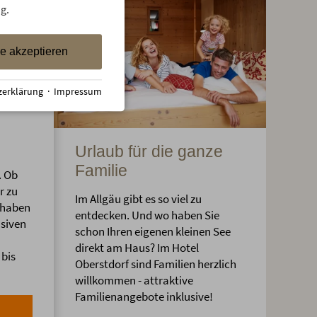
g.
le akzeptieren
zerklärung
·
Impressum
Urlaub für die ganze
Familie
. Ob
r zu
Im Allgäu gibt es so viel zu
 haben
entdecken. Und wo haben Sie
usiven
schon Ihren eigenen kleinen See
direkt am Haus? Im Hotel
bis
Oberstdorf sind Familien herzlich
willkommen - attraktive
Familienangebote inklusive!