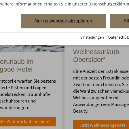
Weitere Informationen erhalten Sie in unserer Datenschutzerklärun
Nur notwendige akzeptieren
Al
Einstellungen
·
Datenschut
Wellnessurlaub
Oberstdorf
erurlaub im
good-Hotel
Eine Auszeit der Extraklasse
mit der besten Freundin ode
rstdorf erwarten Sie bestens
Zweit mit dem Liebsten. Sie
ierte Pisten und Loipen,
die Wahl zwischen vier exkl
Rodelstrecken, traumhafte
Wellnessangeboten mit
eschuhtouren und
Anwendungen von Massage 
rwanderungen.
Beauty.
etzt Winterurlaub buchen!
Jetzt Wellnessangebote