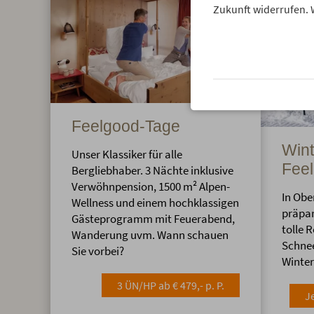
Zukunft widerrufen. 
Feelgood-Tage
Wint
Unser Klassiker für alle
Feel
Bergliebhaber. 3 Nächte inklusive
Verwöhnpension, 1500 m² Alpen-
In Obe
Wellness und einem hochklassigen
präpar
Gästeprogramm mit Feuerabend,
tolle 
Wanderung uvm. Wann schauen
Schne
Sie vorbei?
Winte
3 ÜN/HP ab € 479,- p. P.
J