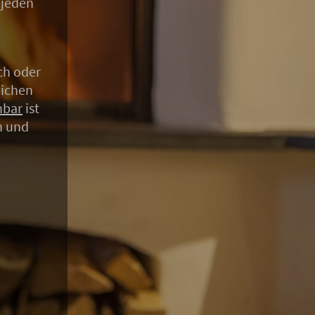
 jeden
ch oder
lichen
nbar
ist
n und