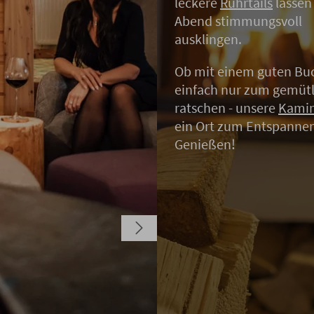
leckere
Rührtails
lassen
Abend stimmungsvoll
ausklingen.
Ob mit einem guten Bu
einfach nur zum gemüt
ratschen - unsere
Kami
ein Ort zum Entspanne
Genießen!