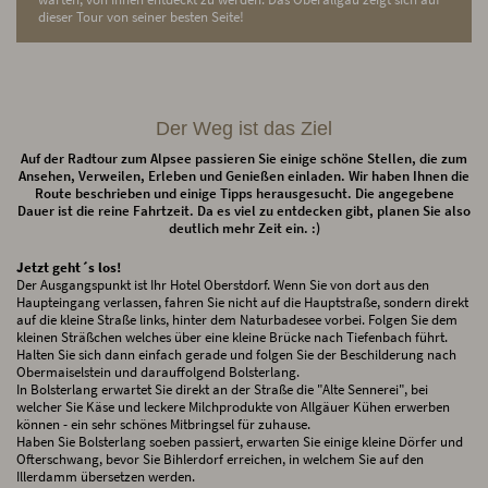
dieser Tour von seiner besten Seite!
Der Weg ist das Ziel
Auf der Radtour zum Alpsee passieren Sie einige schöne Stellen, die zum
Ansehen, Verweilen, Erleben und Genießen einladen. Wir haben Ihnen die
Route beschrieben und einige Tipps herausgesucht. Die angegebene
Dauer ist die reine Fahrtzeit. Da es viel zu entdecken gibt, planen Sie also
deutlich mehr Zeit ein. :)
Jetzt geht´s los!
Der Ausgangspunkt ist Ihr Hotel Oberstdorf. Wenn Sie von dort aus den
Haupteingang verlassen, fahren Sie nicht auf die Hauptstraße, sondern direkt
auf die kleine Straße links, hinter dem Naturbadesee vorbei. Folgen Sie dem
kleinen Sträßchen welches über eine kleine Brücke nach Tiefenbach führt.
Halten Sie sich dann einfach gerade und folgen Sie der Beschilderung nach
Obermaiselstein und darauffolgend Bolsterlang.
In Bolsterlang erwartet Sie direkt an der Straße die "Alte Sennerei", bei
welcher Sie Käse und leckere Milchprodukte von Allgäuer Kühen erwerben
können - ein sehr schönes Mitbringsel für zuhause.
Haben Sie Bolsterlang soeben passiert, erwarten Sie einige kleine Dörfer und
Ofterschwang, bevor Sie Bihlerdorf erreichen, in welchem Sie auf den
Illerdamm übersetzen werden.