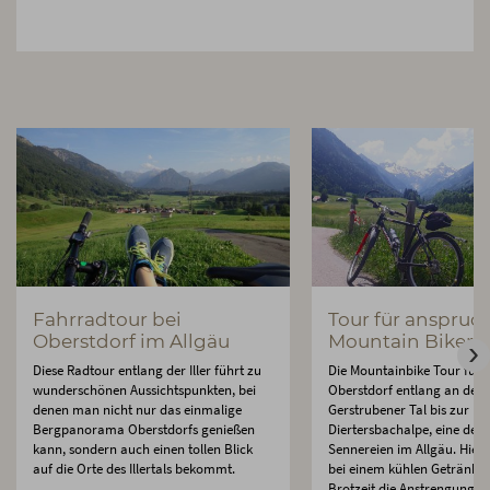
Fahrradtour bei
Tour für anspruch
Oberstdorf im Allgäu
Mountain Biker i
Diese Radtour entlang der Iller führt zu
Die Mountainbike Tour führ
wunderschönen Aussichtspunkten, bei
Oberstdorf entlang an der T
denen man nicht nur das einmalige
Gerstrubener Tal bis zur
Bergpanorama Oberstdorfs genießen
Diertersbachalpe, eine der 
kann, sondern auch einen tollen Blick
Sennereien im Allgäu. Hier
auf die Orte des Illertals bekommt.
bei einem kühlen Getränk u
Brotzeit die Anstrengung d