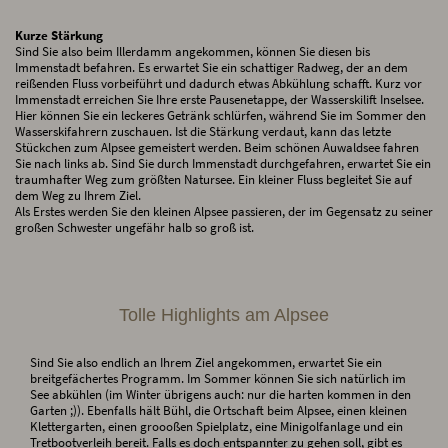
Kurze Stärkung
Sind Sie also beim Illerdamm angekommen, können Sie diesen bis
Immenstadt befahren. Es erwartet Sie ein schattiger Radweg, der an dem
reißenden Fluss vorbeiführt und dadurch etwas Abkühlung schafft. Kurz vor
Immenstadt erreichen Sie Ihre erste Pausenetappe, der Wasserskilift Inselsee.
Hier können Sie ein leckeres Getränk schlürfen, während Sie im Sommer den
Wasserskifahrern zuschauen. Ist die Stärkung verdaut, kann das letzte
Stückchen zum Alpsee gemeistert werden. Beim schönen Auwaldsee fahren
Sie nach links ab. Sind Sie durch Immenstadt durchgefahren, erwartet Sie ein
traumhafter Weg zum größten Natursee. Ein kleiner Fluss begleitet Sie auf
dem Weg zu Ihrem Ziel.
Als Erstes werden Sie den kleinen Alpsee passieren, der im Gegensatz zu seiner
großen Schwester ungefähr halb so groß ist.
Tolle Highlights am Alpsee
Sind Sie also endlich an Ihrem Ziel angekommen, erwartet Sie ein
breitgefächertes Programm. Im Sommer können Sie sich natürlich im
See abkühlen (im Winter übrigens auch: nur die harten kommen in den
Garten ;)). Ebenfalls hält Bühl, die Ortschaft beim Alpsee, einen kleinen
Klettergarten, einen groooßen Spielplatz, eine Minigolfanlage und ein
Tretbootverleih bereit. Falls es doch entspannter zu gehen soll, gibt es