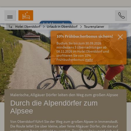
Jetzt bewerben
Hotel Oberstdorf
Urlaub in Oberstdorf
Tourenplaner
ANREISE
ABREISE
09.08.2026
14.08.2026
10% Frühbucherbonus sichern!
PERSONEN
Buchen Sie bis zum 30.09.2026
2 Personen
mindestens 3 Übernachtungen ab
08.11.2026 im Hotel Oberstdorf und
profitieren Sie von 10%
BUCHEN
Frühbucherbonus!
mehr
Malerische, Allgäuer Dörfer leiten den Weg zum großen Alpsee
Durch die Alpendörfer zum
Alpsee
Von Oberstdorf führt Sie der Weg zum großen Alpsee in Immenstadt.
Die Route leitet Sie über kleine, aber feine Allgäuer Dörfer, die darauf
warten, von Ihnen entdeckt zu werden. Das Oberallgäu zeigt sich auf