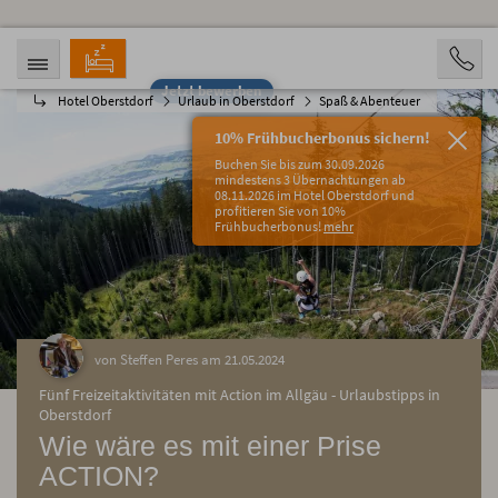
Jetzt bewerben
Hotel Oberstdorf
Urlaub in Oberstdorf
Spaß & Abenteuer
ANREISE
ABREISE
09.08.2026
14.08.2026
10% Frühbucherbonus sichern!
PERSONEN
Buchen Sie bis zum 30.09.2026
2 Personen
mindestens 3 Übernachtungen ab
08.11.2026 im Hotel Oberstdorf und
profitieren Sie von 10%
BUCHEN
Frühbucherbonus!
mehr
von Steffen Peres am 21.05.2024
Fünf Freizeitaktivitäten mit Action im Allgäu - Urlaubstipps in
Oberstdorf
Wie wäre es mit einer Prise
ACTION?