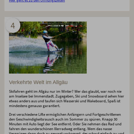
Hier geht es zu den Öffnungszeiten
4
Verkehrte Welt im Allgäu
Skifahren geht im Allgäu nur im Winter? Wer das glaubt, war noch nie
am Inselsee bei Immenstadt. Zugegeben, Ski und Snowboard sehen hier
etwas anders aus und taufen sich Wasserski und Wakeboard, Spaß ist
mindestens genauso garantiert.
Drei verschiedene Lifte ermöglichen Anfängern und Fortgeschrittenen
den Geschwindigkeitsrausch auch im Sommer zu spüren. Knapp 30
Minuten mit Auto liegt der See entfernt. Oder Sie nehmen das Rad und
fahren den wunderschönen Illerradweg entlang. Wem das nasse
Vergnügen dann doch zu gewagt vorkommt, der schaut einfach zu und