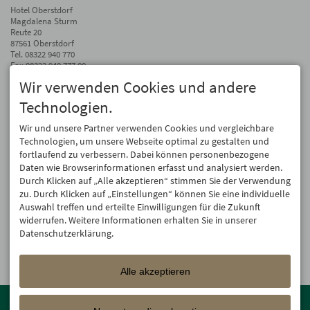
Hotel Oberstdorf
Magdalena Sturm
Reute 20
87561 Oberstdorf
Tel.
08322 940 770
Fax 08322 940 777 00
Wir verwenden Cookies und andere
info@hotel-oberstdorf.de
Technologien.
Auf dem Laufenden bleiben
Wir geben Ihre E-Mail-Adresse nicht weiter. Wir mögen auch keinen Spam.
Wir und unsere Partner verwenden Cookies und vergleichbare
Versprochen! Eine Abmeldung ist jederzeit möglich.
Technologien, um unsere Webseite optimal zu gestalten und
fortlaufend zu verbessern. Dabei können personenbezogene
Anmelden
Daten wie Browserinformationen erfasst und analysiert werden.
Durch Klicken auf „Alle akzeptieren“ stimmen Sie der Verwendung
zu. Durch Klicken auf „Einstellungen“ können Sie eine individuelle
Auswahl treffen und erteilte Einwilligungen für die Zukunft
widerrufen. Weitere Informationen erhalten Sie in unserer
Datenschutzerklärung.
Alle akzeptieren
Mitglied der
Oberstdorf Resort
Familien mit den schönsten
Urlaubsunterkünften von der Berghütte bis zum 4-Sterne Superior