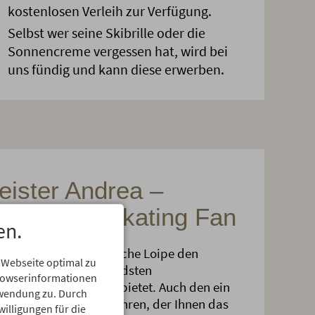
kostenlosen Verleih zur Verfügung.
Selbst wer seine Skibrille oder die
Sonnencreme vergessen hat, wird bei
uns fündig und kann diese erwerben.
ster Andrea –
Langlauf & Skating Fan
en.
s und weiß genau, welche Loipe den
 Webseite optimal zu
ten Meter, die spannendsten
Browserinformationen
 genussvolle Runden bietet. Auch den ein
erwendung zu. Durch
 hier sicher noch erfahren, der Ihnen das
willigungen für die