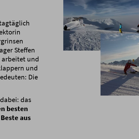
agtäglich
ektorin
grinsen
ager Steffen
n arbeitet und
 klappern und
bedeuten: Die
dabei: das
en besten
s Beste aus