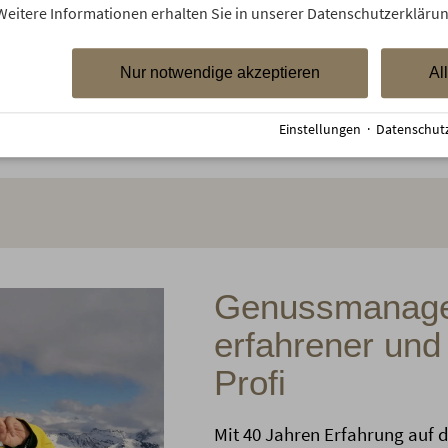
dahingleiten auf den „Brettern
Weitere Informationen erhalten Sie in unserer Datenschutzerklärun
Nur notwendige akzeptieren
Al
Einstellungen
·
Datenschut
Genussmanager
erfahrener und 
Profi
Mit 40 Jahren Erfahrung auf d