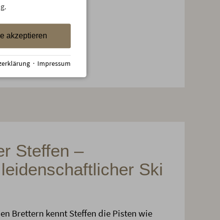
“ erleichtert.
g.
le akzeptieren
zerklärung
·
Impressum
 Steffen –
leidenschaftlicher Ski
en Brettern kennt Steffen die Pisten wie