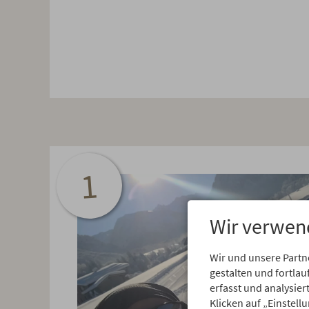
1
Wir verwen
Wir und unsere Partn
gestalten und fortl
erfasst und analysie
Klicken auf „Einstell