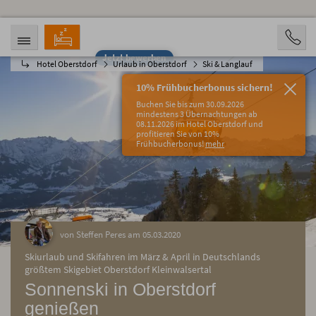
Jetzt bewerben
Hotel Oberstdorf
Urlaub in Oberstdorf
Ski & Langlauf
ANREISE
ABREISE
08.08.2026
13.08.2026
10% Frühbucherbonus sichern!
PERSONEN
Buchen Sie bis zum 30.09.2026
2 Personen
mindestens 3 Übernachtungen ab
08.11.2026 im Hotel Oberstdorf und
profitieren Sie von 10%
BUCHEN
Frühbucherbonus!
mehr
von Steffen Peres am 05.03.2020
Skiurlaub und Skifahren im März & April in Deutschlands
größtem Skigebiet Oberstdorf Kleinwalsertal
Sonnenski in Oberstdorf
genießen