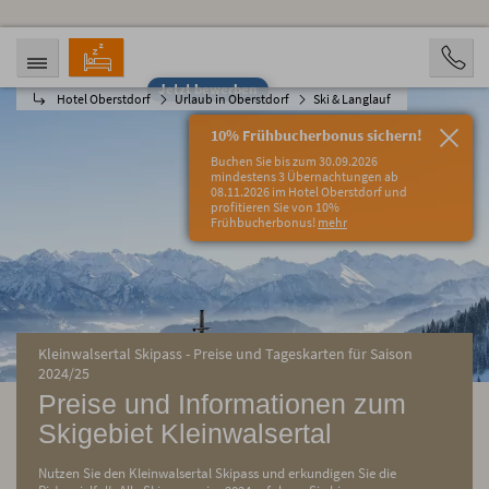
Jetzt bewerben
Hotel Oberstdorf
Urlaub in Oberstdorf
Ski & Langlauf
ANREISE
ABREISE
08.08.2026
13.08.2026
10% Frühbucherbonus sichern!
PERSONEN
Buchen Sie bis zum 30.09.2026
2 Personen
mindestens 3 Übernachtungen ab
08.11.2026 im Hotel Oberstdorf und
profitieren Sie von 10%
BUCHEN
Frühbucherbonus!
mehr
Kleinwalsertal Skipass - Preise und Tageskarten für Saison
2024/25
Preise und Informationen zum
Skigebiet Kleinwalsertal
Nutzen Sie den Kleinwalsertal Skipass und erkundigen Sie die