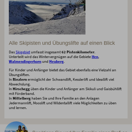
Alle Skipisten und Übungslifte auf einen Blick
Das
Skigebiet
umfasst insgesamt
62 Pistenkilometer
.
Unterteilt wird das Wintervergnügen auf die Gebiete
Ifen
,
Walmendingerhorn
und
Heuberg
.
Für Kinder und Anfänger bietet das Gebiet ebenfalls eine Vielzahl an
Übungsliften.
In
Riezlern
ermöglicht der Schwandlift, Kesslerlift und Ideallift viel
Abwechslung.
In
Hirschegg
üben die Kinder und Anfänger am Skikuli und Gaisbühllift
mit Förderband.
In
Mittelberg
haben Sie und Ihre Familie an den Anlagen
Jedermannlift, Mooslift und Wildentallift viele Möglichkeiten zu üben
und lernen.