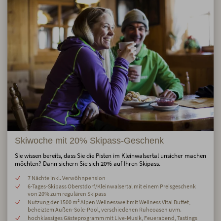
Skiwoche mit 20% Skipass-Geschenk
Sie wissen bereits, dass Sie die Pisten im Kleinwalsertal unsicher machen
möchten? Dann sichern Sie sich 20% auf Ihren Skipass.
7 Nächte inkl. Verwöhnpension
6-Tages-Skipass Oberstdorf/Kleinwalsertal mit einem Preisgeschenk
von 20% zum regulären Skipass
Nutzung der 1500 m² Alpen Wellnesswelt mit Wellness Vital Buffet,
beheiztem Außen-Sole-Pool, verschiedenen Ruheoasen uvm.
hochklassiges Gästeprogramm mit Live-Musik, Feuerabend, Tastings