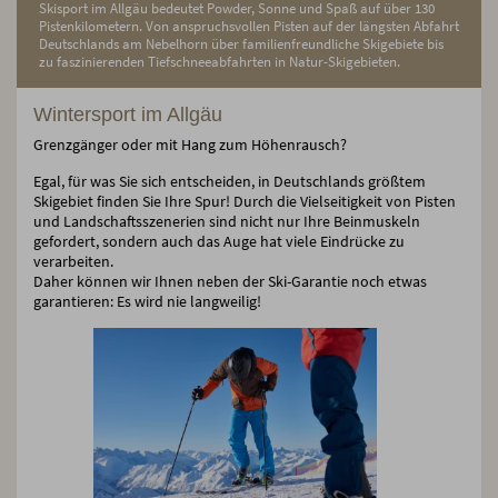
Skisport im Allgäu bedeutet Powder, Sonne und Spaß auf über 130
Pistenkilometern. Von anspruchsvollen Pisten auf der längsten Abfahrt
Deutschlands am Nebelhorn über familienfreundliche Skigebiete bis
zu faszinierenden Tiefschneeabfahrten in Natur-Skigebieten.
Wintersport im Allgäu
Grenzgänger oder mit Hang zum Höhenrausch?
Egal, für was Sie sich entscheiden, in Deutschlands größtem
Skigebiet finden Sie Ihre Spur! Durch die Vielseitigkeit von Pisten
und Landschaftsszenerien sind nicht nur Ihre Beinmuskeln
gefordert, sondern auch das Auge hat viele Eindrücke zu
verarbeiten.
Daher können wir Ihnen neben der Ski-Garantie noch etwas
garantieren: Es wird nie langweilig!