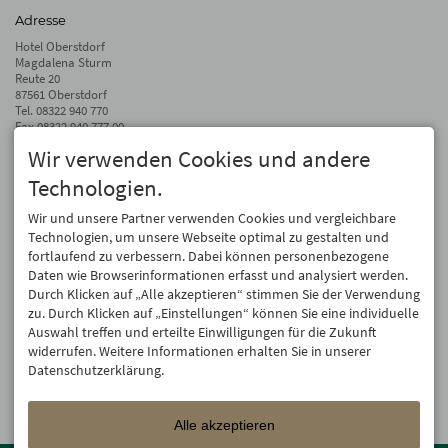
Adresse
Hotel Oberstdorf
Magdalena Sturm
Reute 20
87561 Oberstdorf
Tel.
08322 940 770
Fax 08322 940 777 00
Wir verwenden Cookies und andere
info@hotel-oberstdorf.de
Technologien.
Auf dem Laufenden bleiben
Wir geben Ihre E-Mail-Adresse nicht weiter. Wir mögen auch keinen Spam.
Wir und unsere Partner verwenden Cookies und vergleichbare
Versprochen! Eine Abmeldung ist jederzeit möglich.
Technologien, um unsere Webseite optimal zu gestalten und
fortlaufend zu verbessern. Dabei können personenbezogene
Anmelden
Daten wie Browserinformationen erfasst und analysiert werden.
Durch Klicken auf „Alle akzeptieren“ stimmen Sie der Verwendung
zu. Durch Klicken auf „Einstellungen“ können Sie eine individuelle
Auswahl treffen und erteilte Einwilligungen für die Zukunft
widerrufen. Weitere Informationen erhalten Sie in unserer
Datenschutzerklärung.
Alle akzeptieren