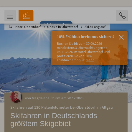
Jetzt bewerben
Hotel Oberstdorf
Urlaub in Oberstdorf
Ski & Langlauf
ANREISE
ABREISE
09.08.2026
14.08.2026
10% Frühbucherbonus sichern!
PERSONEN
Buchen Sie bis zum 30.09.2026
2 Personen
mindestens 3 Übernachtungen ab
08.11.2026 im Hotel Oberstdorf und
profitieren Sie von 10%
BUCHEN
Frühbucherbonus!
mehr
von Magdalena Sturm am 20.12.2025
Skifahren auf 130 Pistenkilometer bei Oberstdorf im Allgäu
Skifahren in Deutschlands
größtem Skigebiet