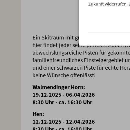
Zukunft widerrufen. 
Ein Skitraum mit grenzenloser Vielfalt: 
hier findet jeder seine perfekte Abfah
abwechslungsreiche Pisten für gekonnte 
familienfreundliches Einsteigergebiet u
und einer schwarzen Piste für echte Her
keine Wünsche offenlässt!
Walmendinger Horn:
19.12.2025 - 06.04.2026
8:30 Uhr - ca. 16:30 Uhr
Ifen:
12.12.2025 - 12.04.2026
8:30 Uhr - ca. 16:00 Uhr