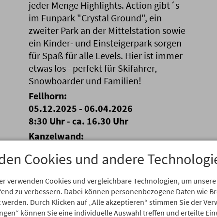
jeder Menge Highlights. Action gibt´s
im Funpark "Crystal Ground", ein
zweiter Park an der Mittelstation sowie
ein Kinder- und Einsteigerpark sorgen
für Spaß für alle Levels. Hier ist immer
etwas los - perfekt für Skifahrer,
Snowboarder und Familien!
Fellhorn:
05.12.2025 - 06.04.2026
8:30 Uhr - ca. 16.30 Uhr
Kanzelwand:
06.12.2019 - 19.04.2020
den Cookies und andere Technologi
8.30 Uhr - ca. 17.00 0Uhr
er verwenden Cookies und vergleichbare Technologien, um unsere
aufend zu verbessern. Dabei können personenbezogene Daten wie 
rt werden. Durch Klicken auf „Alle akzeptieren“ stimmen Sie der V
lmendinger Horn/Ifen/Heub
ungen“ können Sie eine individuelle Auswahl treffen und erteilte Ein