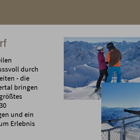
rf
ilen
ussvoll durch
iten - die
rtal bringen
 größtes
130
gen und ein
um Erlebnis