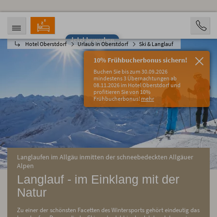
Jetzt bewerben
Hotel Oberstdorf
Urlaub in Oberstdorf
Ski & Langlauf
ANREISE
ABREISE
08.08.2026
13.08.2026
10% Frühbucherbonus sichern!
PERSONEN
Buchen Sie bis zum 30.09.2026
2 Personen
mindestens 3 Übernachtungen ab
08.11.2026 im Hotel Oberstdorf und
profitieren Sie von 10%
BUCHEN
Frühbucherbonus!
mehr
Langlaufen im Allgäu inmitten der schneebedeckten Allgäuer
Alpen
Langlauf - im Einklang mit der
Natur
Zu einer der schönsten Facetten des Wintersports gehört eindeutig das