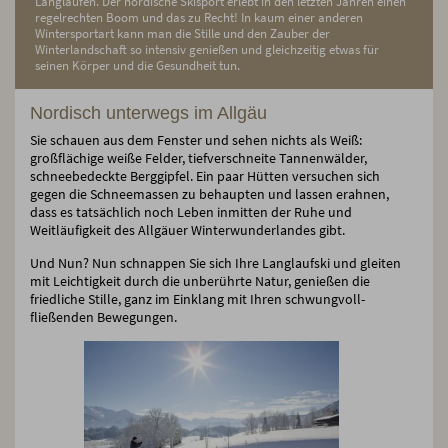
Langlaufen. Der nordische Skisport erlebt in den letzten Jahren einen
regelrechten Boom und das zu Recht! In kaum einer anderen
Wintersportart kann man die Stille und den Zauber der
Winterlandschaft so intensiv genießen und gleichzeitig etwas für
seinen Körper und die Gesundheit tun.
Nordisch unterwegs im Allgäu
Sie schauen aus dem Fenster und sehen nichts als Weiß:
großflächige weiße Felder, tiefverschneite Tannenwälder,
schneebedeckte Berggipfel. Ein paar Hütten versuchen sich
gegen die Schneemassen zu behaupten und lassen erahnen,
dass es tatsächlich noch Leben inmitten der Ruhe und
Weitläufigkeit des Allgäuer Winterwunderlandes gibt.
Und Nun? Nun schnappen Sie sich Ihre Langlaufski und gleiten
mit Leichtigkeit durch die unberührte Natur, genießen die
friedliche Stille, ganz im Einklang mit Ihren schwungvoll-
fließenden Bewegungen.