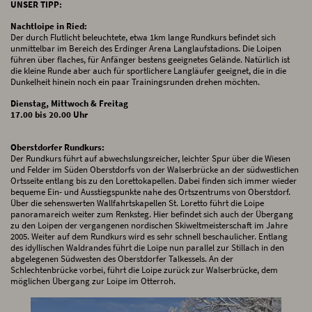
UNSER TIPP:
Nachtloipe in Ried:
Der durch Flutlicht beleuchtete, etwa 1km lange Rundkurs befindet sich
unmittelbar im Bereich des Erdinger Arena Langlaufstadions. Die Loipen
führen über flaches, für Anfänger bestens geeignetes Gelände. Natürlich ist
die kleine Runde aber auch für sportlichere Langläufer geeignet, die in die
Dunkelheit hinein noch ein paar Trainingsrunden drehen möchten.
Dienstag, Mittwoch & Freitag
17.00 bis 20.00 Uhr
Oberstdorfer Rundkurs:
Der Rundkurs führt auf abwechslungsreicher, leichter Spur über die Wiesen
und Felder im Süden Oberstdorfs von der Walserbrücke an der südwestlichen
Ortsseite entlang bis zu den Lorettokapellen. Dabei finden sich immer wieder
bequeme Ein- und Ausstiegspunkte nahe des Ortszentrums von Oberstdorf.
Über die sehenswerten Wallfahrtskapellen St. Loretto führt die Loipe
panoramareich weiter zum Renksteg. Hier befindet sich auch der Übergang
zu den Loipen der vergangenen nordischen Skiweltmeisterschaft im Jahre
2005. Weiter auf dem Rundkurs wird es sehr schnell beschaulicher. Entlang
des idyllischen Waldrandes führt die Loipe nun parallel zur Stillach in den
abgelegenen Südwesten des Oberstdorfer Talkessels. An der
Schlechtenbrücke vorbei, führt die Loipe zurück zur Walserbrücke, dem
möglichen Übergang zur Loipe im Otterroh.