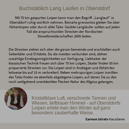
Buchstäblich Lang Laufen in Oberstdorf
Mit 75 km gespurten Loipen kann man den Begriff „Langlauf“ in
Oberstdorf ruhig wörtlich nehmen. Beinahe grenzenlos gleiten Sie über
Höhenloipen oder durch stille Täler. Geübte Langläufer sollten auf jeden
Fall die anspruchsvollen Strecken der Nordischen
Skiweltmeisterschaften 2005 testen.
Die Strecken ziehen sich über die ganze Gemeinde und erschließen auch
Seitentäler und Ortsteile. Da die meisten verbunden sind, stehen
unzählige Einstiegsmöglichkeiten zur Verfügung. Liebhaber der
klassischen Technik freuen sich über 75 km Loipen, Skater finden 55 km
präparierte Strecken vor. Die Loipen sind in Anstiegen und Abfahrten
teilweise bis auf 15 m verbreitert. Neben mehrspurigen Loipen inmitten
des Tales finden sie ebenfalls abgelegene Loipen, auf denen Sie zu den
noch weitgehend unentdeckten Flecken Natur des Allgäus gelangen.
Kristallklare Luft, verschneite Tannen und
Wiesen, tiefblauer Himmel - auf Oberstdorfs
Loipen erlebt man den Winter auf ganz
besonders zauberhafte Weise.
Carmen Istrate
Hausdame