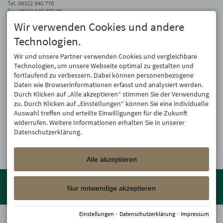
Tel.
08322 940 770
Fax 08322 940 777 00
Wir verwenden Cookies und andere
info@hotel-oberstdorf.de
Technologien.
Auf dem Laufenden bleiben
Wir geben Ihre E-Mail-Adresse nicht weiter. Wir mögen auch keinen Spam.
Wir und unsere Partner verwenden Cookies und vergleichbare
Versprochen! Eine Abmeldung ist jederzeit möglich.
Technologien, um unsere Webseite optimal zu gestalten und
fortlaufend zu verbessern. Dabei können personenbezogene
Anmelden
Daten wie Browserinformationen erfasst und analysiert werden.
Durch Klicken auf „Alle akzeptieren“ stimmen Sie der Verwendung
zu. Durch Klicken auf „Einstellungen“ können Sie eine individuelle
Auswahl treffen und erteilte Einwilligungen für die Zukunft
widerrufen. Weitere Informationen erhalten Sie in unserer
Datenschutzerklärung.
Alle akzeptieren
Mitglied der
Oberstdorf Resort
Familien mit den schönsten
Urlaubsunterkünften von der Berghütte bis zum 4-Sterne Superior
Nur notwendige akzeptieren
Wellnesshotel!
Einstellungen
·
Datenschutzerklärung
·
Impressum
© 2026 Hotel Oberstdorf