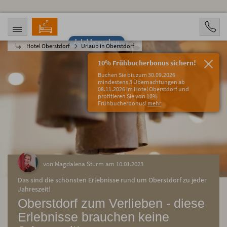
Jetzt bewerben
Hotel Oberstdorf
Urlaub in Oberstdorf
ANREISE
ABREISE
08.08.2026
13.08.2026
10% Frühbucherbonus sichern!
PERSONEN
Buchen Sie bis zum 30.09.2026
2 Personen
mindestens 3 Übernachtungen ab
08.11.2026 im Hotel Oberstdorf und
profitieren Sie von 10%
BUCHEN
Frühbucherbonus!
mehr
von Magdalena Sturm am 10.01.2023
Das sind die schönsten Erlebnisse rund um Oberstdorf zu jeder
Jahreszeit!
Oberstdorf zum Verlieben - diese
Erlebnisse brauchen keine