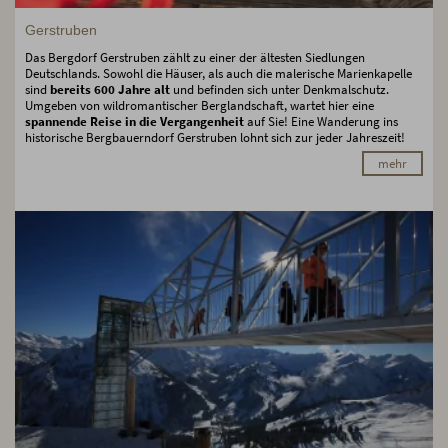
Gerstruben
Das Bergdorf Gerstruben zählt zu einer der ältesten Siedlungen
Deutschlands. Sowohl die Häuser, als auch die malerische Marienkapelle
sind
bereits 600 Jahre alt
und befinden sich unter Denkmalschutz.
Umgeben von wildromantischer Berglandschaft, wartet hier eine
spannende Reise in die Vergangenheit
auf Sie! Eine Wanderung ins
historische Bergbauerndorf Gerstruben lohnt sich zur jeder Jahreszeit!
mehr