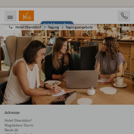
Jetzt bewerben
Hotel Oberstdorf
Tagung
Tagungsangebote
ANREISE
ABREISE
08.08.2026
13.08.2026
PERSONEN
2 Personen
BUCHEN
Adresse
Hotel Oberstdorf
Magdalena Sturm
Reute 20