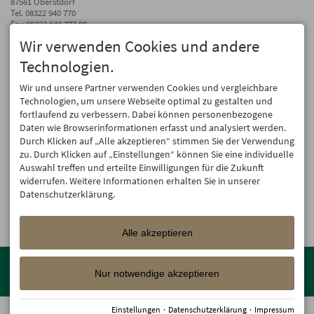
87561 Oberstdorf
Tel.
08322 940 770
Fax 08322 940 777 00
Wir verwenden Cookies und andere
info@hotel-oberstdorf.de
Technologien.
Auf dem Laufenden bleiben
Wir geben Ihre E-Mail-Adresse nicht weiter. Wir mögen auch keinen Spam.
Wir und unsere Partner verwenden Cookies und vergleichbare
Versprochen! Eine Abmeldung ist jederzeit möglich.
Technologien, um unsere Webseite optimal zu gestalten und
fortlaufend zu verbessern. Dabei können personenbezogene
Anmelden
Daten wie Browserinformationen erfasst und analysiert werden.
Durch Klicken auf „Alle akzeptieren“ stimmen Sie der Verwendung
zu. Durch Klicken auf „Einstellungen“ können Sie eine individuelle
Auswahl treffen und erteilte Einwilligungen für die Zukunft
widerrufen. Weitere Informationen erhalten Sie in unserer
Datenschutzerklärung.
Alle akzeptieren
Mitglied der
Oberstdorf Resort
Familien mit den schönsten
Urlaubsunterkünften von der Berghütte bis zum 4-Sterne Superior
Nur notwendige akzeptieren
Wellnesshotel!
Einstellungen
·
Datenschutzerklärung
·
Impressum