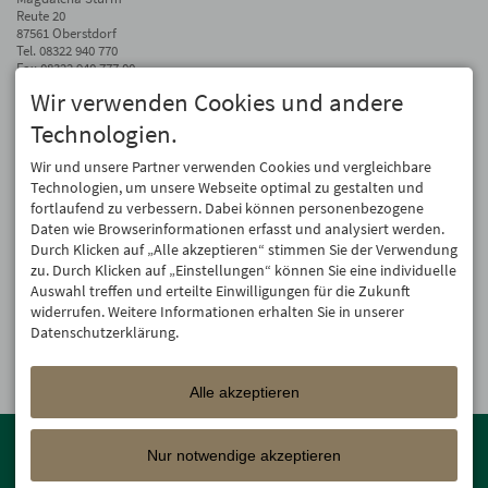
Reute 20
87561 Oberstdorf
Tel.
08322 940 770
Fax 08322 940 777 00
Wir verwenden Cookies und andere
info@hotel-oberstdorf.de
Technologien.
Auf dem Laufenden bleiben
Wir geben Ihre E-Mail-Adresse nicht weiter. Wir mögen auch keinen Spam.
Wir und unsere Partner verwenden Cookies und vergleichbare
Versprochen! Eine Abmeldung ist jederzeit möglich.
Technologien, um unsere Webseite optimal zu gestalten und
fortlaufend zu verbessern. Dabei können personenbezogene
Anmelden
Daten wie Browserinformationen erfasst und analysiert werden.
Durch Klicken auf „Alle akzeptieren“ stimmen Sie der Verwendung
zu. Durch Klicken auf „Einstellungen“ können Sie eine individuelle
Auswahl treffen und erteilte Einwilligungen für die Zukunft
widerrufen. Weitere Informationen erhalten Sie in unserer
Datenschutzerklärung.
Alle akzeptieren
Mitglied der
Oberstdorf Resort
Familien mit den schönsten
Urlaubsunterkünften von der Berghütte bis zum 4-Sterne Superior
Nur notwendige akzeptieren
Wellnesshotel!