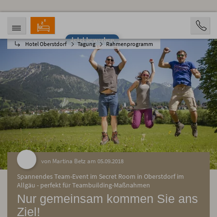
Jetzt bewerben
Hotel Oberstdorf
Tagung
Rahmenprogramm
ANREISE
ABREISE
07.08.2026
12.08.2026
PERSONEN
2 Personen
BUCHEN
von Martina Betz am 05.09.2018
Spannendes Team-Event im Secret Room in Oberstdorf im
Allgäu - perfekt für Teambuilding-Maßnahmen
Nur gemeinsam kommen Sie ans
Ziel!