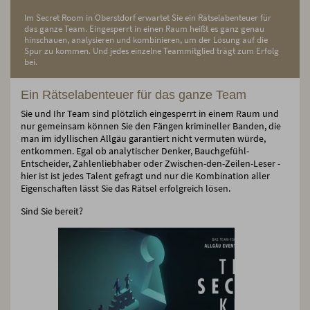
Im Secret Room in Oberstdorf erwartet Sie ein Rätselabenteuer für
das ganze Team. Eingesperrt in einen Raum heißt es ganz genau
hinschauen, analysieren und kombinieren, um der Lösung auf die
Spur zu kommen. Und jedes einzelne Teammitglied trägt zum Erfolg
bei.
Ein Rätselabenteuer für das ganze Team
Sie und Ihr Team sind plötzlich eingesperrt in einem Raum und
nur gemeinsam können Sie den Fängen krimineller Banden, die
man im idyllischen Allgäu garantiert nicht vermuten würde,
entkommen. Egal ob analytischer Denker, Bauchgefühl-
Entscheider, Zahlenliebhaber oder Zwischen-den-Zeilen-Leser -
hier ist ist jedes Talent gefragt und nur die Kombination aller
Eigenschaften lässt Sie das Rätsel erfolgreich lösen.
Sind Sie bereit?