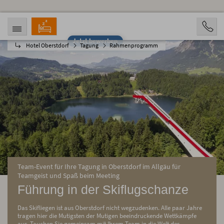
Jetzt bewerben
Hotel Oberstdorf
Tagung
Rahmenprogramm
ANREISE
ABREISE
07.08.2026
12.08.2026
PERSONEN
2 Personen
BUCHEN
Team-Event für Ihre Tagung in Oberstdorf im Allgäu für
Teamgeist und Spaß beim Meeting
Führung in der Skiflugschanze
Das Skifliegen ist aus Oberstdorf nicht wegzudenken. Alle paar Jahre
tragen hier die Mutigsten der Mutigen beeindruckende Wettkämpfe
aus. Tauchen Sie gemeinsam mit Ihrem Team in die Welt des