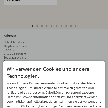
Facetten.
Adresse
Hotel Oberstdorf
Magdalena Sturm
Reute 20
87561 Oberstdorf
Tel.
08322 940 770
Fax 08322 940 777 00
Wir verwenden Cookies und andere
info@hotel-oberstdorf.de
Technologien.
Auf dem Laufenden bleiben
Wir geben Ihre E-Mail-Adresse nicht weiter. Wir mögen auch keinen Spam.
Wir und unsere Partner verwenden Cookies und vergleichbare
Versprochen! Eine Abmeldung ist jederzeit möglich.
Technologien, um unsere Webseite optimal zu gestalten und
fortlaufend zu verbessern. Dabei können personenbezogene
Anmelden
Daten wie Browserinformationen erfasst und analysiert werden.
Durch Klicken auf „Alle akzeptieren“ stimmen Sie der Verwendung
zu. Durch Klicken auf „Einstellungen“ können Sie eine individuelle