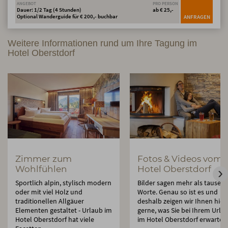
ANGEBOT
PRO PERSON
Dauer: 1/2 Tag (4 Stunden)
ab € 25,-
Optional Wanderguide für € 200,- buchbar
ANFRAGEN
Weitere Informationen rund um Ihre Tagung im
Hotel Oberstdorf
Zimmer zum
Fotos & Videos vom
Wohlfühlen
Hotel Oberstdorf
Sportlich alpin, stylisch modern
Bilder sagen mehr als tausen
oder mit viel Holz und
Worte. Genau so ist es und
traditionellen Allgäuer
deshalb zeigen wir Ihnen hier
Elementen gestaltet - Urlaub im
gerne, was Sie bei Ihrem Urla
Hotel Oberstdorf hat viele
im Hotel Oberstdorf erwartet.