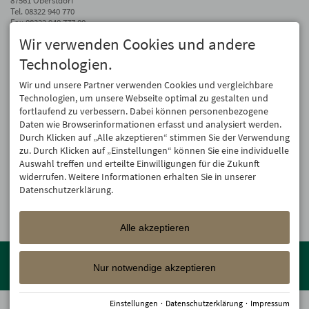
87561 Oberstdorf
Tel.
08322 940 770
Fax 08322 940 777 00
Wir verwenden Cookies und andere
info@hotel-oberstdorf.de
Technologien.
Auf dem Laufenden bleiben
Wir geben Ihre E-Mail-Adresse nicht weiter. Wir mögen auch keinen Spam.
Wir und unsere Partner verwenden Cookies und vergleichbare
Versprochen! Eine Abmeldung ist jederzeit möglich.
Technologien, um unsere Webseite optimal zu gestalten und
fortlaufend zu verbessern. Dabei können personenbezogene
Anmelden
Daten wie Browserinformationen erfasst und analysiert werden.
Durch Klicken auf „Alle akzeptieren“ stimmen Sie der Verwendung
zu. Durch Klicken auf „Einstellungen“ können Sie eine individuelle
Auswahl treffen und erteilte Einwilligungen für die Zukunft
widerrufen. Weitere Informationen erhalten Sie in unserer
Datenschutzerklärung.
Alle akzeptieren
Mitglied der
Oberstdorf Resort
Familien mit den schönsten
Urlaubsunterkünften von der Berghütte bis zum 4-Sterne Superior
Nur notwendige akzeptieren
Wellnesshotel!
Einstellungen
·
Datenschutzerklärung
·
Impressum
© 2026 Hotel Oberstdorf