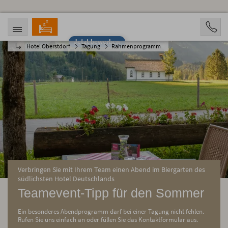
Jetzt bewerben
Hotel Oberstdorf
Tagung
Rahmenprogramm
ANREISE
ABREISE
07.08.2026
12.08.2026
PERSONEN
2 Personen
BUCHEN
Verbringen Sie mit Ihrem Team einen Abend im Biergarten des
südlichsten Hotel Deutschlands
Teamevent-Tipp für den Sommer
Ein besonderes Abendprogramm darf bei einer Tagung nicht fehlen.
Rufen Sie uns einfach an oder füllen Sie das Kontaktformular aus.