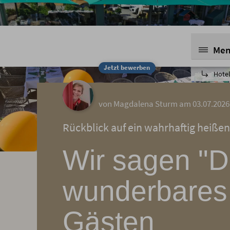
Me
Jetzt bewerben
Hotel
von Magdalena Sturm am 03.07.2026
Rückblick auf ein wahrhaftig heißen
Wir sagen "D
wunderbares 
Gästen