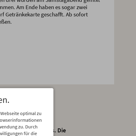
timmen. Am Ende haben es sogar zwei
rf Getränkekarte geschafft. Ab sofort
eßen.
en.
 Webseite optimal zu
Browserinformationen
erwendung zu. Durch
ger-Drinks des Abends. Die
willigungen für die