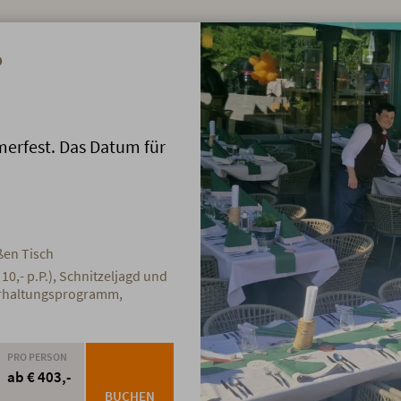
?
erfest. Das Datum für
ßen Tisch
10,- p.P.), Schnitzeljagd und
erhaltungsprogramm,
PRO PERSON
ab € 403,-
BUCHEN