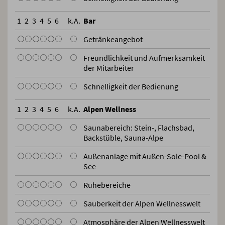
1
2
3
4
5
6
k.A.
Bar
Getränkeangebot
Freundlichkeit und Aufmerksamkeit
der Mitarbeiter
Schnelligkeit der Bedienung
1
2
3
4
5
6
k.A.
Alpen Wellness
Saunabereich: Stein-, Flachsbad,
Backstüble, Sauna-Alpe
Außenanlage mit Außen-Sole-Pool &
See
Ruhebereiche
Sauberkeit der Alpen Wellnesswelt
Atmosphäre der Alpen Wellnesswelt