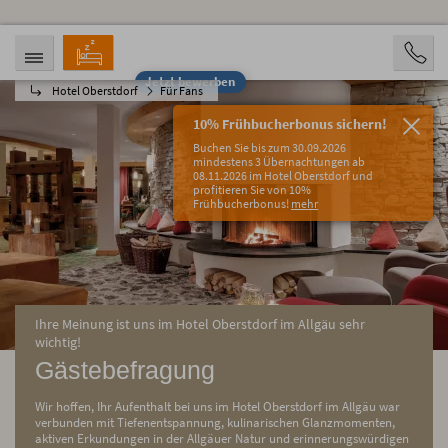
Jetzt bewerben
Hotel Oberstdorf
Für Fans
ANREISE
ABREISE
10.08.2026
15.08.2026
10% Frühbucherbonus sichern!
PERSONEN
Buchen Sie bis zum 30.09.2026
2 Personen
mindestens 3 Übernachtungen ab
08.11.2026 im Hotel Oberstdorf und
profitieren Sie von 10%
BUCHEN
Frühbucherbonus!
mehr
Ihre Meinung ist uns im Hotel Oberstdorf im Allgäu sehr
wichtig!
Gästebefragung
Wir hoffen, Ihr Aufenthalt bei uns im Hotel Oberstdorf im Allgäu war
verbunden mit Tiefenentspannung, kulinarischen Glanzmomenten,
aktiven Erkundungen in der Allgäuer Natur und erinnerungswürdigen