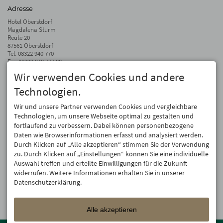
Adresse
Hotel Oberstdorf
Magdalena Sturm
Reute 20
87561 Oberstdorf
Tel.
08322 940 770
Fax 08322 940 777 00
Wir verwenden Cookies und andere
info@hotel-oberstdorf.de
Technologien.
Auf dem Laufenden bleiben
Wir geben Ihre E-Mail-Adresse nicht weiter. Wir mögen auch keinen Spam.
Wir und unsere Partner verwenden Cookies und vergleichbare
Versprochen! Eine Abmeldung ist jederzeit möglich.
Technologien, um unsere Webseite optimal zu gestalten und
fortlaufend zu verbessern. Dabei können personenbezogene
Anmelden
Daten wie Browserinformationen erfasst und analysiert werden.
Durch Klicken auf „Alle akzeptieren“ stimmen Sie der Verwendung
zu. Durch Klicken auf „Einstellungen“ können Sie eine individuelle
Auswahl treffen und erteilte Einwilligungen für die Zukunft
widerrufen. Weitere Informationen erhalten Sie in unserer
Datenschutzerklärung.
Alle akzeptieren