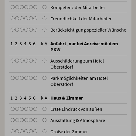
Kompetenz der Mitarbeiter
Freundlichkeit der Mitarbeiter
Berücksichtigung spezieller Wünsche
1
2
3
4
5
6
k.A.
Anfahrt, nur bei Anreise mit dem
PKW
Ausschilderung zum Hotel
Oberstdorf
Parkmöglichkeiten am Hotel
Oberstdorf
1
2
3
4
5
6
k.A.
Haus & Zimmer
Erste Eindruck von außen
Ausstattung & Atmosphäre
Größe der Zimmer