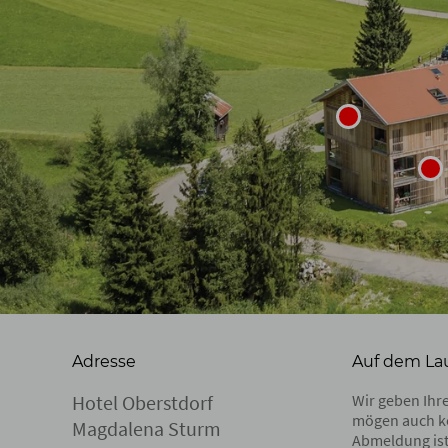
Adresse
Auf dem La
Hotel Oberstdorf
Wir geben Ihre
mögen auch k
Magdalena Sturm
Abmeldung ist