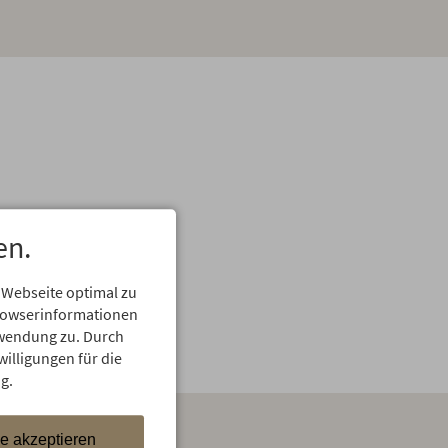
en.
 Webseite optimal zu
Browserinformationen
erwendung zu. Durch
willigungen für die
g.
le akzeptieren