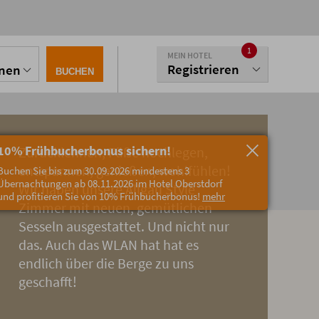
1
MEIN HOTEL
Registrieren
onen
BUCHEN
10% Frühbucherbonus sichern!
Zurücklehnen, Füße hochlegen,
entspannen, genießen, wohlfühlen!
Buchen Sie bis zum 30.09.2026 mindestens 3
Übernachtungen ab 08.11.2026 im Hotel Oberstdorf
Wir haben unsere Allgäu Style
und profitieren Sie von 10% Frühbucherbonus!
mehr
Zimmer mit neuen, gemütlichen
Sesseln ausgestattet. Und nicht nur
das. Auch das WLAN hat hat es
endlich über die Berge zu uns
geschafft!