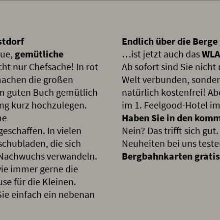
stdorf
Endlich über die Berg
eue,
gemütliche
…ist jetzt auch das
WL
cht nur Chefsache! In rot
Ab sofort sind Sie nicht
machen die großen
Welt verbunden, sonde
nem guten Buch gemütlich
natürlich kostenfrei! A
ng kurz hochzulegen.
im 1. Feelgood-Hotel im
me
Haben Sie in den kom
eschaffen. In vielen
Nein? Das trifft sich gu
schubladen, die sich
Neuheiten bei uns testen
en Nachwuchs verwandeln.
Bergbahnkarten gratis
wie immer gerne die
e für die Kleinen.
ie einfach ein nebenan