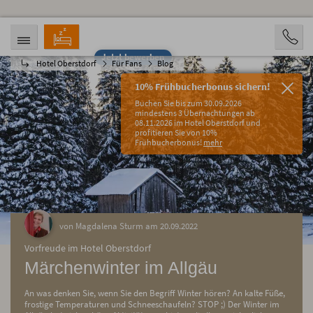
Jetzt bewerben
Hotel Oberstdorf
Für Fans
Blog
ANREISE
ABREISE
07.08.2026
12.08.2026
10% Frühbucherbonus sichern!
PERSONEN
Buchen Sie bis zum 30.09.2026
2 Personen
mindestens 3 Übernachtungen ab
08.11.2026 im Hotel Oberstdorf und
profitieren Sie von 10%
BUCHEN
Frühbucherbonus!
mehr
von Magdalena Sturm am 20.09.2022
Vorfreude im Hotel Oberstdorf
Märchenwinter im Allgäu
An was denken Sie, wenn Sie den Begriff Winter hören? An kalte Füße,
frostige Temperaturen und Schneeschaufeln? STOP ;) Der Winter im