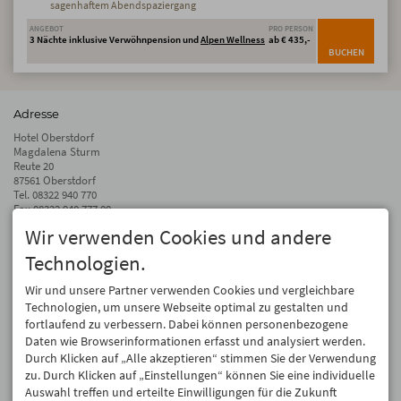
sagenhaftem Abendspaziergang
ANGEBOT
PRO PERSON
3 Nächte inklusive Verwöhnpension und
Alpen Wellness
ab € 435,-
BUCHEN
Adresse
Hotel Oberstdorf
Magdalena Sturm
Reute 20
87561 Oberstdorf
Tel.
08322 940 770
Fax 08322 940 777 00
Wir verwenden Cookies und andere
info@hotel-oberstdorf.de
Technologien.
Auf dem Laufenden bleiben
Wir geben Ihre E-Mail-Adresse nicht weiter. Wir mögen auch keinen Spam.
Wir und unsere Partner verwenden Cookies und vergleichbare
Versprochen! Eine Abmeldung ist jederzeit möglich.
Technologien, um unsere Webseite optimal zu gestalten und
fortlaufend zu verbessern. Dabei können personenbezogene
Anmelden
Daten wie Browserinformationen erfasst und analysiert werden.
Durch Klicken auf „Alle akzeptieren“ stimmen Sie der Verwendung
zu. Durch Klicken auf „Einstellungen“ können Sie eine individuelle
Auswahl treffen und erteilte Einwilligungen für die Zukunft