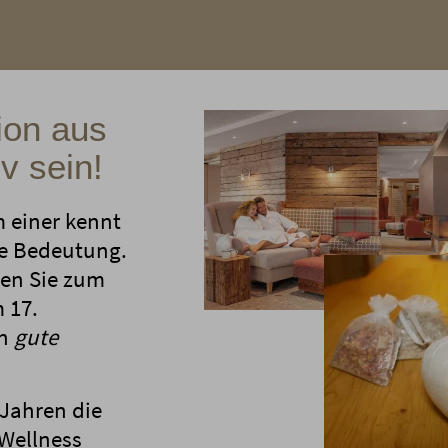
ion aus
v sein!
m einer kennt
he Bedeutung.
ten Sie zum
m 17.
ch
gute
 Jahren die
 Wellness