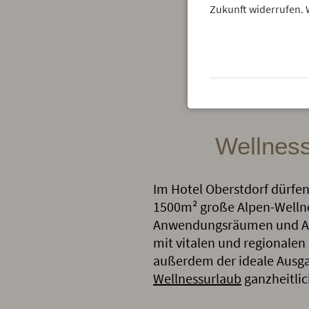
Zukunft widerrufen. 
Wellness
Im Hotel Oberstdorf dürfen
1500m² große Alpen-Welln
Anwendungsräumen und Auf
mit vitalen und regionalen 
außerdem der ideale Ausgan
Wellnessurlaub
ganzheitlic