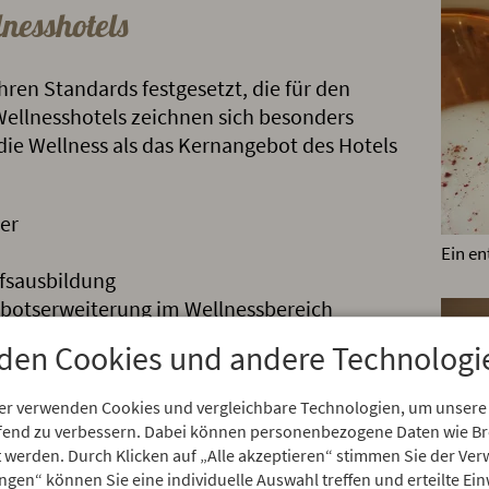
nesshotels
ren Standards festgesetzt, die für den
 Wellnesshotels zeichnen sich besonders
 die Wellness als das Kernangebot des Hotels
er
Ein en
ufsausbildung
gebotserweiterung im
Wellnessbereich
den Cookies und andere Technologi
en
Wellnessurlaub
zu erleben?
er verwenden Cookies und vergleichbare Technologien, um unsere
 sich von unserem Wellnessangebot und den
aufend zu verbessern. Dabei können personenbezogene Daten wie 
rt werden. Durch Klicken auf „Alle akzeptieren“ stimmen Sie der V
s verzaubern.
ungen“ können Sie eine individuelle Auswahl treffen und erteilte Ein