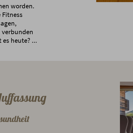
men worden.
 Fitness
sagen,
 verbunden
 es heute? ...
Auffassung
sundheit