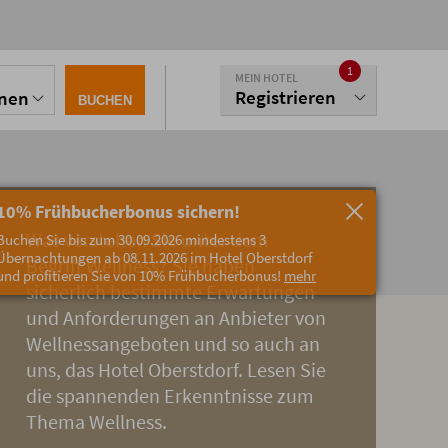
1
MEIN HOTEL
Registrieren
onen
BUCHEN
10% Frühbucherbonus sichern!
Was verstehen Sie unter dem
Buchen Sie bis zum 30.09.2026 mindestens 3
Übernachtungen ab 08.11.2026 im Hotel Oberstdorf
Begriff Wellness? Sie haben
und profitieren Sie von 10% Frühbucherbonus!
mehr
sicherlich bestimmte Erwartungen
und Anforderungen an Anbieter von
Wellnessangeboten und so auch an
uns, das Hotel Oberstdorf. Lesen Sie
die spannenden Erkenntnisse zum
Thema Wellness.