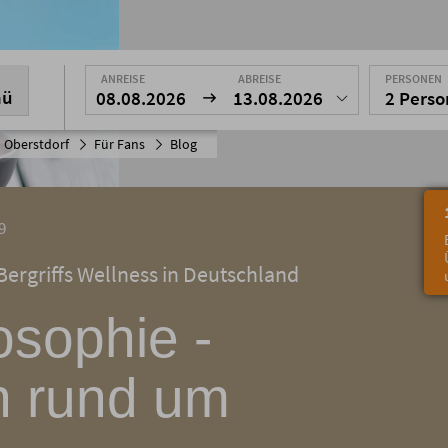
ANREISE
ABREISE
PERSONEN
nü
08.08.2026
13.08.2026
2 Pers
 Oberstdorf
Für Fans
Blog
9
ergriffs Wellness in Deutschland
osophie -
n rund um