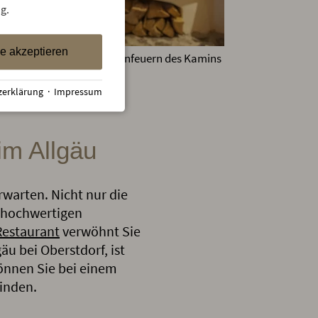
g.
le akzeptieren
h geschlagenes Holz zum Anfeuern des Kamins
zerklärung
·
Impressum
im Allgäu
warten. Nicht nur die
 hochwertigen
Restaurant
verwöhnt Sie
äu bei Oberstdorf, ist
können Sie bei einem
finden.