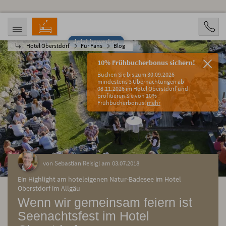
Jetzt bewerben
Hotel Oberstdorf
Für Fans
Blog
ANREISE
ABREISE
08.08.2026
13.08.2026
10% Frühbucherbonus sichern!
PERSONEN
Buchen Sie bis zum 30.09.2026
2 Personen
mindestens 3 Übernachtungen ab
08.11.2026 im Hotel Oberstdorf und
profitieren Sie von 10%
BUCHEN
Frühbucherbonus!
mehr
von Sebastian Reisigl am 03.07.2018
Ein Highlight am hoteleigenen Natur-Badesee im Hotel
Oberstdorf im Allgäu
Wenn wir gemeinsam feiern ist
Seenachtsfest im Hotel