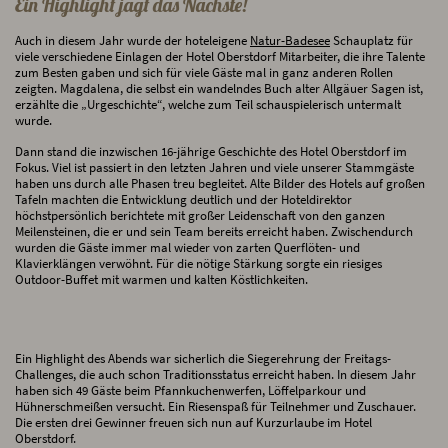
Ein Highlight jagt das Nächste!
Auch in diesem Jahr wurde der hoteleigene
Natur-Badesee
Schauplatz für
viele verschiedene Einlagen der Hotel Oberstdorf Mitarbeiter, die ihre Talente
zum Besten gaben und sich für viele Gäste mal in ganz anderen Rollen
zeigten. Magdalena, die selbst ein wandelndes Buch alter Allgäuer Sagen ist,
erzählte die „Urgeschichte“, welche zum Teil schauspielerisch untermalt
wurde.
Dann stand die inzwischen 16-jährige Geschichte des Hotel Oberstdorf im
Fokus. Viel ist passiert in den letzten Jahren und viele unserer Stammgäste
haben uns durch alle Phasen treu begleitet. Alte Bilder des Hotels auf großen
Tafeln machten die Entwicklung deutlich und der Hoteldirektor
höchstpersönlich berichtete mit großer Leidenschaft von den ganzen
Meilensteinen, die er und sein Team bereits erreicht haben. Zwischendurch
wurden die Gäste immer mal wieder von zarten Querflöten- und
Klavierklängen verwöhnt. Für die nötige Stärkung sorgte ein riesiges
Outdoor-Buffet mit warmen und kalten Köstlichkeiten.
Ein Highlight des Abends war sicherlich die Siegerehrung der Freitags-
Challenges, die auch schon Traditionsstatus erreicht haben. In diesem Jahr
haben sich 49 Gäste beim Pfannkuchenwerfen, Löffelparkour und
Hühnerschmeißen versucht. Ein Riesenspaß für Teilnehmer und Zuschauer.
Die ersten drei Gewinner freuen sich nun auf Kurzurlaube im Hotel
Oberstdorf.