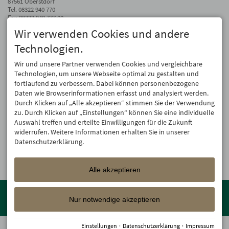
87561 Oberstdorf
Tel.
08322 940 770
Fax 08322 940 777 00
Wir verwenden Cookies und andere
info@hotel-oberstdorf.de
Technologien.
Auf dem Laufenden bleiben
Wir geben Ihre E-Mail-Adresse nicht weiter. Wir mögen auch keinen Spam.
Wir und unsere Partner verwenden Cookies und vergleichbare
Versprochen! Eine Abmeldung ist jederzeit möglich.
Technologien, um unsere Webseite optimal zu gestalten und
fortlaufend zu verbessern. Dabei können personenbezogene
Anmelden
Daten wie Browserinformationen erfasst und analysiert werden.
Durch Klicken auf „Alle akzeptieren“ stimmen Sie der Verwendung
zu. Durch Klicken auf „Einstellungen“ können Sie eine individuelle
Auswahl treffen und erteilte Einwilligungen für die Zukunft
widerrufen. Weitere Informationen erhalten Sie in unserer
Datenschutzerklärung.
Alle akzeptieren
Mitglied der
Oberstdorf Resort
Familien mit den schönsten
Urlaubsunterkünften von der Berghütte bis zum 4-Sterne Superior
Nur notwendige akzeptieren
Wellnesshotel!
Einstellungen
·
Datenschutzerklärung
·
Impressum