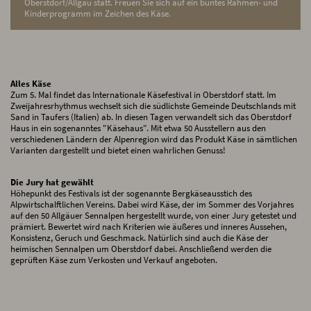
Oberstdorf/Allgäu statt. Freuen Sie sich auf ein buntes Rahmen- und
Kinderprogramm im Zeichen des Käse.
Alles Käse
Zum 5. Mal findet das Internationale Käsefestival in Oberstdorf statt. Im
Zweijahresrhythmus wechselt sich die südlichste Gemeinde Deutschlands mit
Sand in Taufers (Italien) ab. In diesen Tagen verwandelt sich das Oberstdorf
Haus in ein sogenanntes "Käsehaus". Mit etwa 50 Ausstellern aus den
verschiedenen Ländern der Alpenregion wird das Produkt Käse in sämtlichen
Varianten dargestellt und bietet einen wahrlichen Genuss!
Die Jury hat gewählt
Höhepunkt des Festivals ist der sogenannte Bergkäseausstich des
Alpwirtschalftlichen Vereins. Dabei wird Käse, der im Sommer des Vorjahres
auf den 50 Allgäuer Sennalpen hergestellt wurde, von einer Jury getestet und
prämiert. Bewertet wird nach Kriterien wie äußeres und inneres Aussehen,
Konsistenz, Geruch und Geschmack. Natürlich sind auch die Käse der
heimischen Sennalpen um Oberstdorf dabei. Anschließend werden die
geprüften Käse zum Verkosten und Verkauf angeboten.