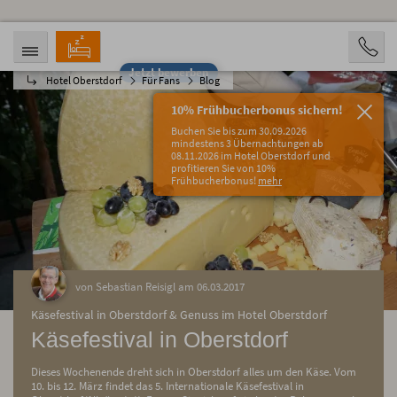
Jetzt bewerben
Hotel Oberstdorf
Für Fans
Blog
ANREISE
ABREISE
07.08.2026
12.08.2026
10% Frühbucherbonus sichern!
PERSONEN
Buchen Sie bis zum 30.09.2026
2 Personen
mindestens 3 Übernachtungen ab
08.11.2026 im Hotel Oberstdorf und
profitieren Sie von 10%
BUCHEN
Frühbucherbonus!
mehr
von Sebastian Reisigl am 06.03.2017
Käsefestival in Oberstdorf & Genuss im Hotel Oberstdorf
Käsefestival in Oberstdorf
Dieses Wochenende dreht sich in Oberstdorf alles um den Käse. Vom
10. bis 12. März findet das 5. Internationale Käsefestival in