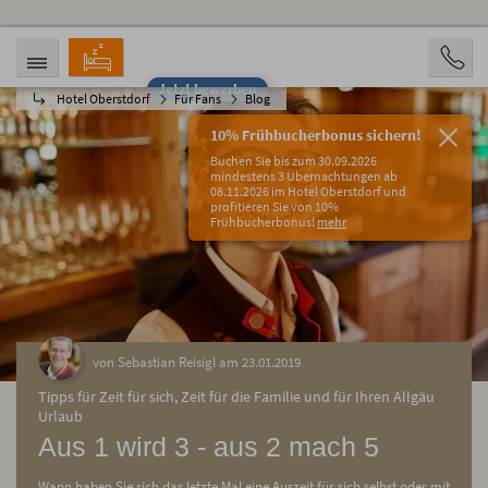
Jetzt bewerben
Hotel Oberstdorf
Für Fans
Blog
ANREISE
ABREISE
08.08.2026
13.08.2026
10% Frühbucherbonus sichern!
PERSONEN
Buchen Sie bis zum 30.09.2026
2 Personen
mindestens 3 Übernachtungen ab
08.11.2026 im Hotel Oberstdorf und
profitieren Sie von 10%
BUCHEN
Frühbucherbonus!
mehr
von Sebastian Reisigl am 23.01.2019
Tipps für Zeit für sich, Zeit für die Familie und für Ihren Allgäu
Urlaub
Aus 1 wird 3 - aus 2 mach 5
Wann haben Sie sich das letzte Mal eine Auszeit für sich selbst oder mit