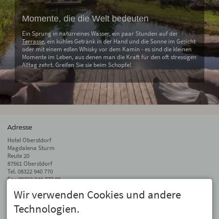
Momente, die die Welt bedeuten
Ein Sprung in naturreines Wasser, ein paar Stunden auf der
Terrasse
, ein kühles Getränk in der Hand und die Sonne im Gesicht
oder mit einem edlen Whisky vor dem Kamin - es sind die kleinen
Momente im Leben, aus denen man die Kraft für den oft stressigen
Alltag zehrt. Greifen Sie sie beim Schopfe!
Adresse
Hotel Oberstdorf
Magdalena Sturm
Reute 20
87561 Oberstdorf
Tel.
08322 940 770
Fax 08322 940 777 00
Wir verwenden Cookies und andere
info@hotel-oberstdorf.de
Technologien.
Auf dem Laufenden bleiben