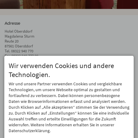
Adresse
Hotel Oberstdorf
Magdalena Sturm
Reute 20
87561 Oberstdorf
Tel.
08322 940 770
Fax 08322 940 777 00
Wir verwenden Cookies und andere
info@hotel-oberstdorf.de
Technologien.
Auf dem Laufenden bleiben
Wir geben Ihre E-Mail-Adresse nicht weiter. Wir mögen auch keinen Spam.
Wir und unsere Partner verwenden Cookies und vergleichbare
Versprochen! Eine Abmeldung ist jederzeit möglich.
Technologien, um unsere Webseite optimal zu gestalten und
fortlaufend zu verbessern. Dabei können personenbezogene
Anmelden
Daten wie Browserinformationen erfasst und analysiert werden.
Durch Klicken auf „Alle akzeptieren“ stimmen Sie der Verwendung
zu. Durch Klicken auf „Einstellungen“ können Sie eine individuelle
Auswahl treffen und erteilte Einwilligungen für die Zukunft
widerrufen. Weitere Informationen erhalten Sie in unserer
Datenschutzerklärung.