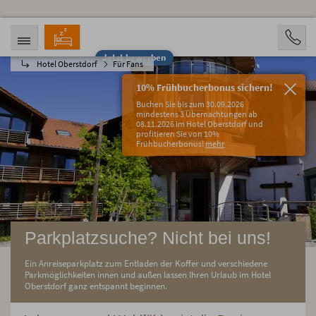
Jetzt bewerben
Hotel Oberstdorf
Für Fans
ANREISE
ABREISE
09.08.2026
14.08.2026
10% Frühbucherbonus sichern!
PERSONEN
Buchen Sie bis zum 30.09.2026
2 Personen
mindestens 3 Übernachtungen ab
08.11.2026 im Hotel Oberstdorf und
profitieren Sie von 10%
BUCHEN
Frühbucherbonus!
mehr
Parkplatzsuche? Nicht bei uns!
Ein Anreiseparkplatz zum Entladen der Koffer und verschiedene
Parkmöglichkeiten innen und außen lassen Ihren Urlaub im Hotel
Oberstdorf ganz entspannt beginnen.