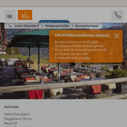
Jetzt bewerben
Hotel Oberstdorf
Restaurant & Bar
Sonnenterrasse
ANREISE
ABREISE
09.08.2026
14.08.2026
10% Frühbucherbonus sichern!
PERSONEN
Buchen Sie bis zum 30.09.2026
2 Personen
mindestens 3 Übernachtungen ab
08.11.2026 im Hotel Oberstdorf und
profitieren Sie von 10%
BUCHEN
Frühbucherbonus!
mehr
Adresse
Hotel Oberstdorf
Magdalena Sturm
Reute 20