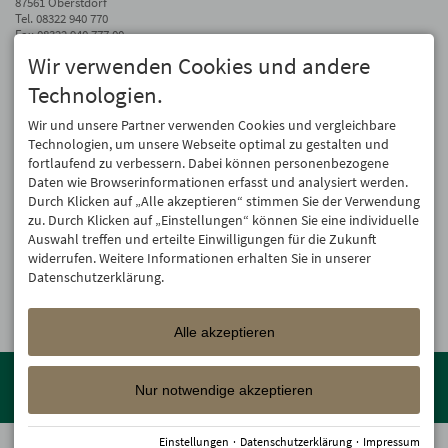
87561 Oberstdorf
Tel.
08322 940 770
Fax 08322 940 777 00
Wir verwenden Cookies und andere
info@hotel-oberstdorf.de
Technologien.
Auf dem Laufenden bleiben
Wir geben Ihre E-Mail-Adresse nicht weiter. Wir mögen auch keinen Spam.
Wir und unsere Partner verwenden Cookies und vergleichbare
Versprochen! Eine Abmeldung ist jederzeit möglich.
Technologien, um unsere Webseite optimal zu gestalten und
fortlaufend zu verbessern. Dabei können personenbezogene
Anmelden
Daten wie Browserinformationen erfasst und analysiert werden.
Durch Klicken auf „Alle akzeptieren“ stimmen Sie der Verwendung
zu. Durch Klicken auf „Einstellungen“ können Sie eine individuelle
Auswahl treffen und erteilte Einwilligungen für die Zukunft
widerrufen. Weitere Informationen erhalten Sie in unserer
Datenschutzerklärung.
Alle akzeptieren
Mitglied der
Oberstdorf Resort
Familien mit den schönsten
Urlaubsunterkünften von der Berghütte bis zum 4-Sterne Superior
Nur notwendige akzeptieren
Wellnesshotel!
Einstellungen
·
Datenschutzerklärung
·
Impressum