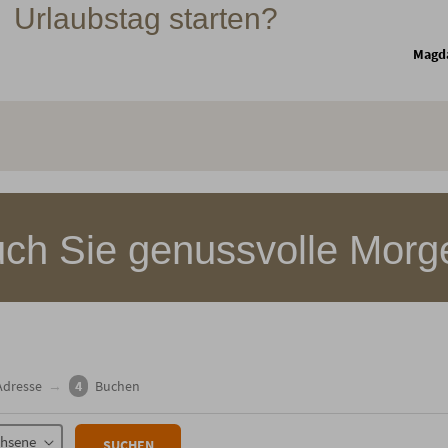
Urlaubstag starten?
Magd
uch Sie genussvolle Morg
Adresse
→
4
Buchen
chsene
SUCHEN