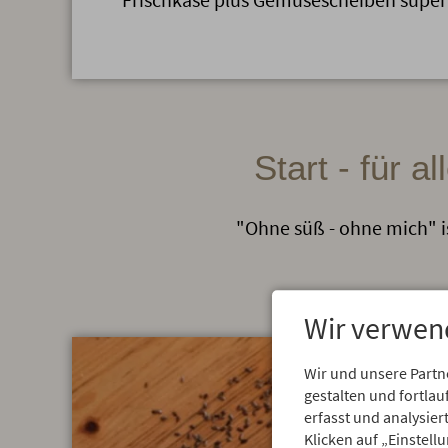
Start - für 
"Ohne süß - ohne mich" i
Wir verwen
Wir und unsere Partn
gestalten und fortl
erfasst und analysie
Klicken auf „Einstell