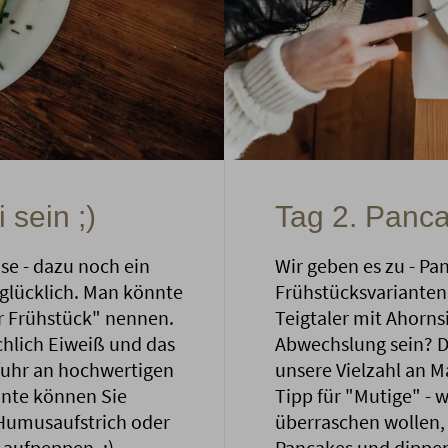
 sein ;)
Tag 2. Panc
se - dazu noch ein
Wir geben es zu - P
 glücklich. Man könnte
Frühstücksvarianten!
er Frühstück" nennen.
Teigtaler mit Ahorns
chlich Eiweiß und das
Abwechslung sein? D
ufuhr an hochwertigen
unsere Vielzahl an 
ante können Sie
Tipp für "Mutige" -
Humusaufstrich oder
überraschen wollen, 
aufpeppen. ;)
Pancakes und dippen 