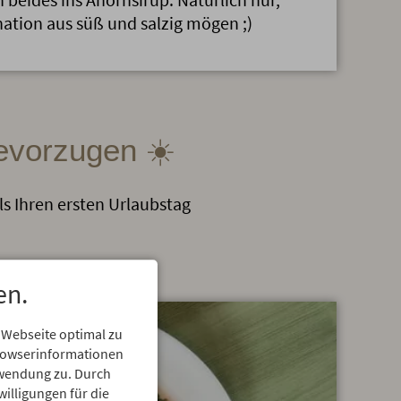
ation aus süß und salzig mögen ;)
bevorzugen ☀️
s Ihren ersten Urlaubstag
en.
 Webseite optimal zu
Browserinformationen
erwendung zu. Durch
willigungen für die