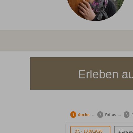
Erleben a
1
Suche
→
2
Extras
→
3
07. - 10.09.2026
2 Erwa