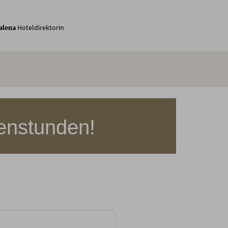
alena
Hoteldirektorin
enstunden!