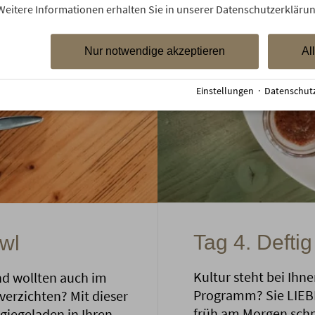
Weitere Informationen erhalten Sie in unserer Datenschutzerklärun
Nur notwendige akzeptieren
Al
Einstellungen
·
Datenschut
Tag 4. Deftig
wl
Kultur steht bei Ihn
nd wollten auch im
Programm? Sie LIEBE
 verzichten? Mit dieser
früh am Morgen sch
giegeladen in Ihren