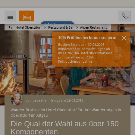
Jetzt bewerben
Hotel Oberstdorf
Restaurant & Bar
Alpen Restaurant
ANREISE
ABREISE
09.08.2026
14.08.2026
10% Frühbucherbonus sichern!
PERSONEN
Buchen Sie bis zum 30.09.2026
2 Personen
mindestens 3 Übernachtungen ab
08.11.2026 im Hotel Oberstdorf und
profitieren Sie von 10%
BUCHEN
Frühbucherbonus!
mehr
von Sebastian Reisigl am 19.03.2018
Wander-Brotzeit im Hotel Oberstdorf für Ihre Wanderungen in
Oberstdorf im Allgäu
Die Qual der Wahl aus über 150
Komponenten