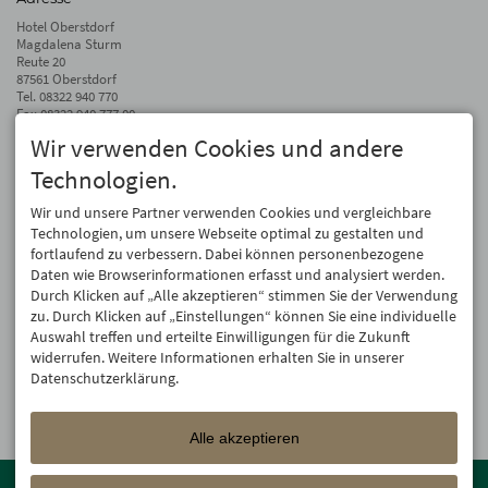
Hotel Oberstdorf
Magdalena Sturm
Reute 20
87561 Oberstdorf
Tel.
08322 940 770
Fax 08322 940 777 00
Wir verwenden Cookies und andere
info@hotel-oberstdorf.de
Technologien.
Auf dem Laufenden bleiben
Wir geben Ihre E-Mail-Adresse nicht weiter. Wir mögen auch keinen Spam.
Wir und unsere Partner verwenden Cookies und vergleichbare
Versprochen! Eine Abmeldung ist jederzeit möglich.
Technologien, um unsere Webseite optimal zu gestalten und
fortlaufend zu verbessern. Dabei können personenbezogene
Anmelden
Daten wie Browserinformationen erfasst und analysiert werden.
Durch Klicken auf „Alle akzeptieren“ stimmen Sie der Verwendung
zu. Durch Klicken auf „Einstellungen“ können Sie eine individuelle
Auswahl treffen und erteilte Einwilligungen für die Zukunft
widerrufen. Weitere Informationen erhalten Sie in unserer
Datenschutzerklärung.
Alle akzeptieren
Mitglied der
Oberstdorf Resort
Familien mit den schönsten