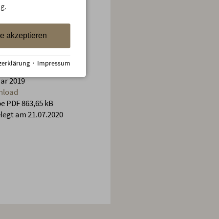
g.
le akzeptieren
bel!Gastro
zerklärung
·
Impressum
ffentlichung:
ar 2019
nload
e PDF 863,65 kB
legt am 21.07.2020