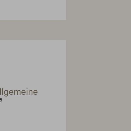
llgemeine
18