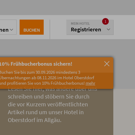
1
MEIN HOTEL
Registrieren
onen
BUCHEN
10% Frühbucherbonus sichern!
Buchen Sie bis zum 30.09.2026 mindestens 3
Übernachtungen ab 08.11.2026 im Hotel Oberstdorf
und profitieren Sie von 10% Frühbucherbonus!
mehr
Lesen Sie hier, was andere über uns
schreiben und stöbern Sie durch
die vor Kurzem veröffentlichten
Artikel rund um unser Hotel in
Oberstdorf im Allgäu.