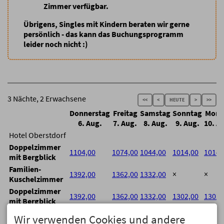
Zimmer verfügbar.
Übrigens, Singles mit Kindern beraten wir gerne
persönlich - das kann das Buchungsprogramm
leider noch nicht :)
3 Nächte, 2 Erwachsene
<<
<
HEUTE
>
>>
Donnerstag
Freitag
Samstag
Sonntag
Mont
6. Aug.
7. Aug.
8. Aug.
9. Aug.
10. A
Hotel Oberstdorf
Doppelzimmer
1104,00
1074,00
1044,00
1014,00
1014,
mit Bergblick
Familien-
1392,00
1362,00
1332,00
×
×
Kuschelzimmer
Doppelzimmer
1392,00
1362,00
1332,00
1302,00
1302,
mit Bergblick
Doppelzimmer
Wir verwenden Cookies und andere
1480,80
1453,80
1426,80
1399,80
1399,
mit Bergblick