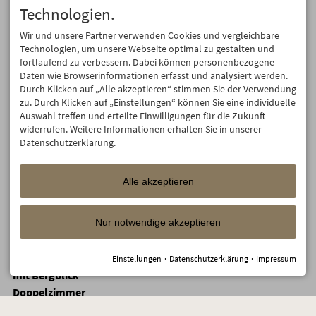
Technologien.
Doppelzimmer
1530,80
1503,80
1476,80
1449,80
1449,
mit Bergblick
Wir und unsere Partner verwenden Cookies und vergleichbare
2 Doppelzimmer
Technologien, um unsere Webseite optimal zu gestalten und
mit
×
×
×
×
×
fortlaufend zu verbessern. Dabei können personenbezogene
Verbindungstür
Daten wie Browserinformationen erfasst und analysiert werden.
Durch Klicken auf „Alle akzeptieren“ stimmen Sie der Verwendung
Mädels-
zu. Durch Klicken auf „Einstellungen“ können Sie eine individuelle
Wellnesstage im
×
×
×
×
×
Auswahl treffen und erteilte Einwilligungen für die Zukunft
Mädels-Zimmer
widerrufen. Weitere Informationen erhalten Sie in unserer
Doppelzimmer
Datenschutzerklärung.
×
×
×
×
×
mit Bergblick
Doppelzimmer
1252,80
1225,80
1198,80
1171,80
1171,
mit Bergblick
Alle akzeptieren
Doppelzimmer
×
×
×
×
×
mit Bergblick
Nur notwendige akzeptieren
Doppelzimmer
1334,40
1307,40
1280,40
1253,40
1253,
mit Bergblick
Einstellungen
·
Datenschutzerklärung
·
Impressum
Doppelzimmer
×
×
×
×
×
mit Bergblick
Doppelzimmer
mit Balkon oder
1164,00
1134,00
1104,00
1074,00
1074,