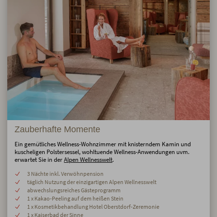
Zauberhafte Momente
Ein gemütliches Wellness-Wohnzimmer mit knisterndem Kamin und
kuscheligen Polstersessel, wohltuende Wellness-Anwendungen uvm.
erwartet Sie in der
Alpen Wellnesswelt
.
3 Nächte inkl. Verwöhnpension
täglich Nutzung der einzigartigen Alpen Wellnesswelt
abwechslungsreiches Gästeprogramm
1 x Kakao-Peeling auf dem heißen Stein
1 x Kosmetikbehandlung Hotel Oberstdorf-Zeremonie
1 x Kaiserbad der Sinne