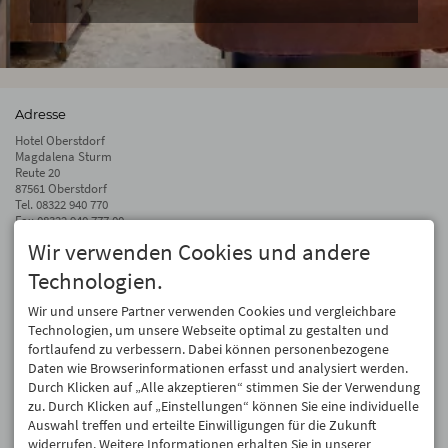
Adresse
Hotel Oberstdorf
Magdalena Sturm
Reute 20
87561 Oberstdorf
Tel.
08322 940 770
Fax 08322 940 777 00
Wir verwenden Cookies und andere
info@hotel-oberstdorf.de
Technologien.
Auf dem Laufenden bleiben
Wir geben Ihre E-Mail-Adresse nicht weiter. Wir mögen auch keinen Spam.
Wir und unsere Partner verwenden Cookies und vergleichbare
Versprochen! Eine Abmeldung ist jederzeit möglich.
Technologien, um unsere Webseite optimal zu gestalten und
fortlaufend zu verbessern. Dabei können personenbezogene
Anmelden
Daten wie Browserinformationen erfasst und analysiert werden.
Durch Klicken auf „Alle akzeptieren“ stimmen Sie der Verwendung
zu. Durch Klicken auf „Einstellungen“ können Sie eine individuelle
Auswahl treffen und erteilte Einwilligungen für die Zukunft
widerrufen. Weitere Informationen erhalten Sie in unserer