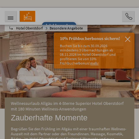
Jetzt bewerben
Hotel Oberstdorf
Besondere Angebote
ANREISE
ABREISE
08.08.2026
13.08.2026
10% Frühbucherbonus sichern!
PERSONEN
Buchen Sie bis zum 30.09.2026
2 Personen
mindestens 3 Übernachtungen ab
08.11.2026 im Hotel Oberstdorf und
profitieren Sie von 10%
BUCHEN
Frühbucherbonus!
mehr
Wellnessurlaub Allgäu im 4-Sterne Superior Hotel Oberstdorf
mit 180 Minuten Wellness-Anwendungen
Zauberhafte Momente
Begrüßen Sie den Frühling im Allgäu mit einer traumhaften Wellness-
Auszeit mit dem Partner oder den Freundinnen. Massage, Kosmetik,
Bäder - im Hotel Oberstdorf sind Feelgood-Momente und pure