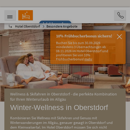
Jetzt bewerben
Hotel Oberstdorf
Besondere Angebote
ANREISE
ABREISE
09.08.2026
14.08.2026
10% Frühbucherbonus sichern!
PERSONEN
Buchen Sie bis zum 30.09.2026
2 Personen
mindestens 3 Übernachtungen ab
08.11.2026 im Hotel Oberstdorf und
profitieren Sie von 10%
BUCHEN
Frühbucherbonus!
mehr
Wellness & Skifahren in Oberstdorf - die perfekte Kombination
für Ihren Winterurlaub im Allgäu
Winter-Wellness in Oberstdorf
Kombinieren Sie Wellness mit Skifahren und Genuss mit
Winterwanderungen im Allgäu, genauer gesagt in Oberstdorf und
dem Kleinwalsertal. Im Hotel Oberstdorf müssen Sie sich nicht