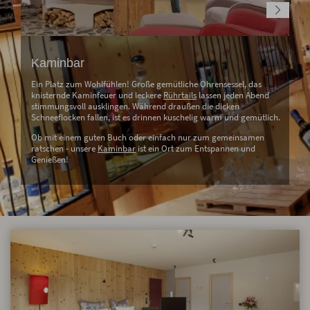
Kaminbar
Ein Platz zum Wohlfühlen! Große gemütliche Ohrensessel, das
knisternde Kaminfeuer und leckere
Rührtails
lassen jeden Abend
stimmungsvoll ausklingen. Während draußen die dicken
Schneeflocken fallen, ist es drinnen kuschelig warm und gemütlich.
Ob mit einem guten Buch oder einfach nur zum gemeinsamen
ratschen - unsere
Kaminbar
ist ein Ort zum Entspannen und
Genießen!