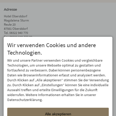
Adresse
Hotel Oberstdorf
Magdalena Sturm
Reute 20
87561 Oberstdorf
Tel.
08322 940 770
Fax 08322 940 777 00
Wir verwenden Cookies und andere
info@hotel-oberstdorf.de
Technologien.
Auf dem Laufenden bleiben
Wir geben Ihre E-Mail-Adresse nicht weiter. Wir mögen auch keinen Spam.
Wir und unsere Partner verwenden Cookies und vergleichbare
Versprochen! Eine Abmeldung ist jederzeit möglich.
Technologien, um unsere Webseite optimal zu gestalten und
fortlaufend zu verbessern. Dabei können personenbezogene
Anmelden
Daten wie Browserinformationen erfasst und analysiert werden.
Durch Klicken auf „Alle akzeptieren“ stimmen Sie der Verwendung
zu. Durch Klicken auf „Einstellungen“ können Sie eine individuelle
Auswahl treffen und erteilte Einwilligungen für die Zukunft
widerrufen. Weitere Informationen erhalten Sie in unserer
Datenschutzerklärung.
Alle akzeptieren