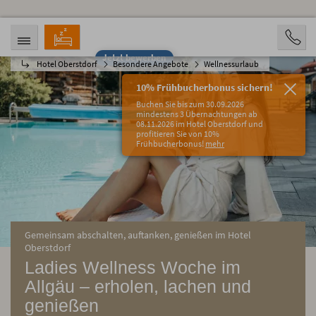
Jetzt bewerben
Hotel Oberstdorf
Besondere Angebote
Wellnessurlaub
ANREISE
ABREISE
09.08.2026
14.08.2026
10% Frühbucherbonus sichern!
PERSONEN
Buchen Sie bis zum 30.09.2026
2 Personen
mindestens 3 Übernachtungen ab
08.11.2026 im Hotel Oberstdorf und
profitieren Sie von 10%
BUCHEN
Frühbucherbonus!
mehr
Gemeinsam abschalten, auftanken, genießen im Hotel
Oberstdorf
Ladies Wellness Woche im
Allgäu – erholen, lachen und
genießen