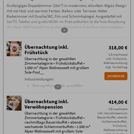
Wir empfehlen den Abschluss einer
Abend mit Live-Musik, Feuerabend,
Großzügiges Doppelzimmer (25m²) in modernem, stilvollem Allgäu-Design
Reiserücktrittskostenversicherung.
Whisky-Tasting uvm.
mit viel Holz und warmen Farben. Balkon oder Terrasse. Helles
Badezimmer mit Dusche/WC, Fön und Schminkspiegel. Ausgestattet mit
Buchungsbedingungen
Sat-TV, Telefon und gratis WLAN. Im Preis enthalten ist die freie Benutzung
Es gelten die
Buchungsbedingungen
(PDF) des
Hotel Oberstdorf, Reute 20, D-87561 Oberstdorf.
der Alpen Wellnesswelt mit großem Ganzjahres-Sole-Pool, Naturbadesee,
+
einzigartigem Saunabereich mit Sauna-Alpe, Steinbad, Backstüble,
Check-in ab 15 Uhr. Falls Sie nach 23.00
Uhr anreisen, kontaktieren Sie uns bitte am
Flachsbad und vielem mehr.
Anreisetag per Telefon.
Check-out bis 11.00 Uhr
Übernachtung inkl.
318,00 €
Garagenstellplatz 15 Euro,
Frühstück
Außenstellplatz 5 € pro PKW/Nacht
2 Erwachsene
Übernachtung in der gewählten
inkl. Frühstück,
Zusätzliche Bedingungen
Zimmerkategorie • Frühstücksbuffet •
Wellnessnutzung
Keine Anzahlung – ab Buchung 70%
zzgl. Kurbeitrag
1.500 m² Alpen Wellnesswelt mit großem
Stornogebühren außer bei Weitervermietung. Eine
Stornierung muss schriftlich per E-Mail erfolgen
Sole-Pool__
(ausschließlich an info@hotel-oberstdorf.de).
AUSWÄHLEN
Inklusivleistungen:
Wir empfehlen den Abschluss einer
Reiserücktrittskostenversicherung.
Übernachtung in der gewählten
+
Zimmerkategorie
Frühstücksbuffet mit über 100
Übernachtung inkl.
414,00 €
verschiedenen
Verwöhnpension
Frühstückskomponenten von 7.30
2 Erwachsene
bis 11 Uhr
Übernachtung in der gewählten
inkl. Verwöhnpension
Zimmerkategorie • Frühstücksbuffet •
(Bauernbuffet, abends
täglich Nutzung der einzigartigen
Schlemmerbuffet),
nachmittags Bauernbuffet • abends
1500 m² Alpen Wellnesswelt
mit
Frühstück,
wechselnde Schlemmerbuffets • 1.500 m²
beheiztem Außen-Sole-Pool,
Wellnessnutzung
Alpen Wellnesswelt mit großem Sole-