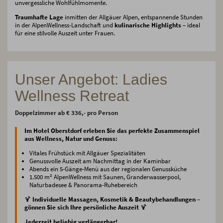
unvergessliche Wohlfühlmomente.
Traumhafte Lage
inmitten der Allgäuer Alpen, entspannende Stunden
in der AlpenWellness-Landschaft und
kulinarische Highlights
– ideal
für eine stilvolle Auszeit unter Frauen.
Unser Angebot: Ladies
Wellness Retreat
Doppelzimmer ab € 336,- pro Person
Im Hotel Oberstdorf erleben Sie das perfekte Zusammenspiel
aus Wellness, Natur und Genuss:
Vitales Frühstück mit Allgäuer Spezialitäten
Genussvolle Auszeit am Nachmittag in der Kaminbar
Abends ein 5-Gänge-Menü aus der regionalen Genussküche
1.500 m² AlpenWellness mit Saunen, Granderwasserpool,
Naturbadesee & Panorama-Ruhebereich
🍹
Individuelle Massagen, Kosmetik & Beautybehandlungen –
gönnen Sie sich Ihre persönliche Auszeit
🍹
Jederzeit beliebig verlängerbar!