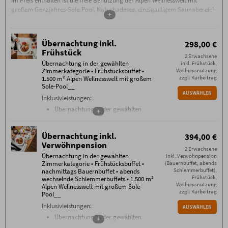
Im Preis enthalten ist die freie Benutzung der Alpen Wellnesswelt mit
großem Ganzjahres-Sole-Pool, Naturbadesee, einzigartigem Saunabereich
+
mit Sauna-Alpe, Steinbad, Backstüble, Flachsbad und vielem mehr.
Übernachtung inkl.
298,00 €
Frühstück
2 Erwachsene
Übernachtung in der gewählten
inkl. Frühstück,
Zimmerkategorie • Frühstücksbuffet •
Wellnessnutzung
zzgl. Kurbeitrag
1.500 m² Alpen Wellnesswelt mit großem
Sole-Pool__
AUSWÄHLEN
Inklusivleistungen:
Übernachtung in der gewählten
+
Zimmerkategorie
Frühstücksbuffet mit über 100
Übernachtung inkl.
394,00 €
verschiedenen
Verwöhnpension
Frühstückskomponenten von 7.30
2 Erwachsene
bis 11 Uhr
Übernachtung in der gewählten
inkl. Verwöhnpension
Zimmerkategorie • Frühstücksbuffet •
(Bauernbuffet, abends
täglich Nutzung der einzigartigen
Schlemmerbuffet),
nachmittags Bauernbuffet • abends
1500 m² Alpen Wellnesswelt
mit
Frühstück,
wechselnde Schlemmerbuffets • 1.500 m²
beheiztem Außen-Sole-Pool,
Wellnessnutzung
Alpen Wellnesswelt mit großem Sole-
Allgäuer Sauna Alpe, Steinbad,
zzgl. Kurbeitrag
Pool__
Allgäuer Flachsbad, Backstüble,
Inklusivleistungen:
AUSWÄHLEN
Mühlraddusche, Wellness-
Übernachtung in der gewählten
Wohnzimmer, Raum der Stille,
+
Zimmerkategorie