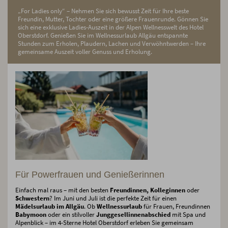
„For Ladies only“ – Nehmen Sie sich bewusst Zeit für Ihre beste
Freundin, Mutter, Tochter oder eine größere Frauenrunde. Gönnen Sie
sich eine exklusive Ladies-Auszeit in der Alpen Wellnesswelt des Hotel
Oberstdorf. Genießen Sie im Wellnessurlaub Allgäu entspannte
Stunden zum Erholen, Plaudern, Lachen und Verwöhntwerden – Ihre
gemeinsame Auszeit voller Genuss und Erholung.
Für Powerfrauen und Genießerinnen
Einfach mal raus – mit den besten
Freundinnen, Kolleginnen
oder
Schwestern
? Im Juni und Juli ist die perfekte Zeit für einen
Mädelsurlaub im Allgäu
. Ob
Wellnessurlaub
für Frauen, Freundinnen
Babymoon
oder ein stilvoller
Junggesellinnenabschied
mit Spa und
Alpenblick – im 4-Sterne Hotel Oberstdorf erleben Sie gemeinsam