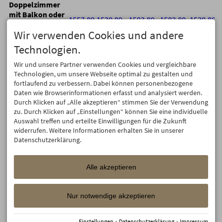
Doppelzimmer
mit Balkon oder
1557,80
1530,80
1503,80
1503,80
1530,80
Terrasse mit
Wir verwenden Cookies und andere
Bergblick
Doppelzimmer
Technologien.
mit Balkon oder
×
×
×
×
×
Wir und unsere Partner verwenden Cookies und vergleichbare
Terrasse mit
Technologien, um unsere Webseite optimal zu gestalten und
Bergblick
fortlaufend zu verbessern. Dabei können personenbezogene
Doppelzimmer
Daten wie Browserinformationen erfasst und analysiert werden.
mit Balkon oder
1279,80
1252,80
1225,80
1225,80
1252,80
Durch Klicken auf „Alle akzeptieren“ stimmen Sie der Verwendung
Terrasse mit
zu. Durch Klicken auf „Einstellungen“ können Sie eine individuelle
Bergblick
Auswahl treffen und erteilte Einwilligungen für die Zukunft
Doppelzimmer
widerrufen. Weitere Informationen erhalten Sie in unserer
mit Balkon oder
Datenschutzerklärung.
×
×
×
×
×
Terrasse mit
Bergblick
Alle akzeptieren
Doppelzimmer
mit Balkon oder
1361,40
1334,40
1307,40
1307,40
1334,40
Terrasse mit
Nur notwendige akzeptieren
Bergblick
Doppelzimmer
Einstellungen
·
Datenschutzerklärung
·
Impressum