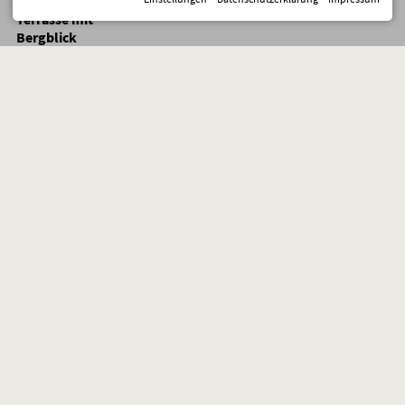
mit Balkon oder
×
×
×
×
×
Terrasse mit
Bergblick
NEU:
Doppelzimmer
Allgäu Style
1254,00
1224,00
1194,00
1194,00
1224,00
Superior mit
Bergblick und
Balkon
Eltern +
Kinderzimmer: 2
Doppelz.
2238,00
2175,00
2112,00
2112,00
2175,00
(getrennt,
nebeneinander)
NEU:
Doppelzimmer
Allgäu Style
1542,00
1512,00
1482,00
1482,00
1512,00
Superior mit
Bergblick und
Balkon
NEU:
Doppelzimmer