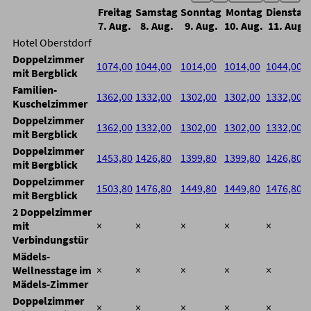
Freitag
Samstag
Sonntag
Montag
Dienstag
7. Aug.
8. Aug.
9. Aug.
10. Aug.
11. Aug.
Hotel Oberstdorf
Doppelzimmer
1074,00
1044,00
1014,00
1014,00
1044,00
mit Bergblick
Familien-
1362,00
1332,00
1302,00
1302,00
1332,00
Kuschelzimmer
Doppelzimmer
1362,00
1332,00
1302,00
1302,00
1332,00
mit Bergblick
Doppelzimmer
1453,80
1426,80
1399,80
1399,80
1426,80
mit Bergblick
Doppelzimmer
1503,80
1476,80
1449,80
1449,80
1476,80
mit Bergblick
2 Doppelzimmer
mit
×
×
×
×
×
Verbindungstür
Mädels-
Wellnesstage im
×
×
×
×
×
Mädels-Zimmer
Doppelzimmer
×
×
×
×
×