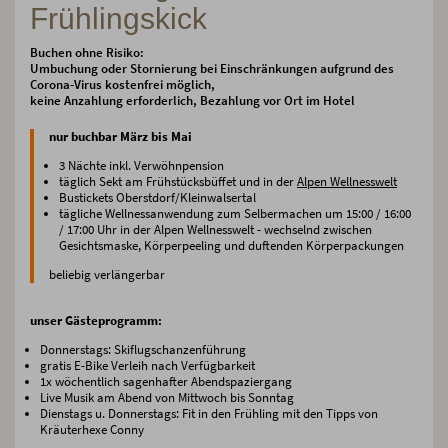
Frühlingskick
Buchen ohne Risiko:
Umbuchung oder Stornierung bei Einschränkungen aufgrund des
Corona-Virus kostenfrei möglich,
keine Anzahlung erforderlich, Bezahlung vor Ort im Hotel
nur buchbar März bis Mai
3 Nächte inkl. Verwöhnpension
täglich Sekt am Frühstücksbüffet und in der
Alpen Wellnesswelt
Bustickets Oberstdorf/Kleinwalsertal
tägliche Wellnessanwendung zum Selbermachen um 15:00 / 16:00
/ 17:00 Uhr in der Alpen Wellnesswelt - wechselnd zwischen
Gesichtsmaske, Körperpeeling und duftenden Körperpackungen
beliebig verlängerbar
unser Gästeprogramm:
Donnerstags: Skiflugschanzenführung
gratis E-Bike Verleih nach Verfügbarkeit
1x wöchentlich sagenhafter Abendspaziergang
Live Musik am Abend von Mittwoch bis Sonntag
Dienstags u. Donnerstags: Fit in den Frühling mit den Tipps von
Kräuterhexe Conny