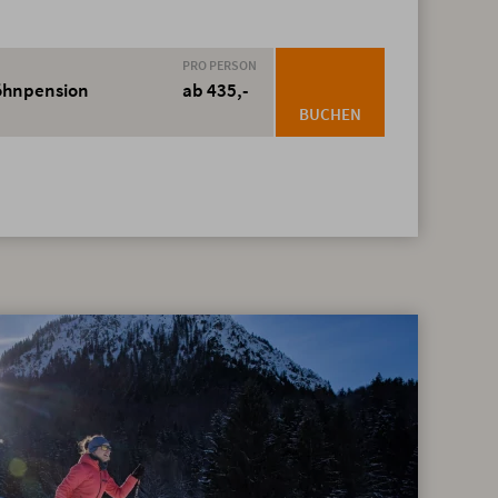
PRO PERSON
wöhnpension
ab 435,-
BUCHEN