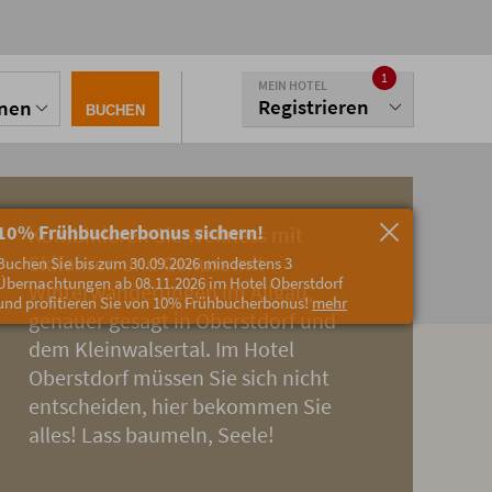
1
MEIN HOTEL
Registrieren
onen
BUCHEN
10% Frühbucherbonus sichern!
Kombinieren Sie Wellness mit
Skifahren und Genuss mit
Buchen Sie bis zum 30.09.2026 mindestens 3
Übernachtungen ab 08.11.2026 im Hotel Oberstdorf
Winterwanderungen im Allgäu,
und profitieren Sie von 10% Frühbucherbonus!
mehr
genauer gesagt in Oberstdorf und
dem Kleinwalsertal. Im Hotel
Oberstdorf müssen Sie sich nicht
entscheiden, hier bekommen Sie
alles! Lass baumeln, Seele!