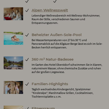
Alpen Wellnesswelt
Lebendiger Wellnessbereich mit Wellness-Wohnzimmer,
Raum der Stille, verschiedenen Saunen und
Entspannungszonen.
Beheizter Außen-Sole-Pool
Bei Wassertemperaturen von 27 bis 30 °C und
Panoramablick auf die Allgäuer Berge lässt es sich im Sole-
Becken herrlich entspannen.
360 m² Natur-Badesee
Im Garten des Hotel Oberstdorf schwimmen Sie in klarem,
naturreinem Wasser, ohne chemische Zusätze und ruhen
auf der großen Liegewiese.
Familien-Highlights
Täglich wechselndes Kindergericht, Spielzimmer
"Kinderalpe", Marshmallow Grillen, Cocktailmixen,
Tischtennisplatte u.v.m.
Fitnessraum