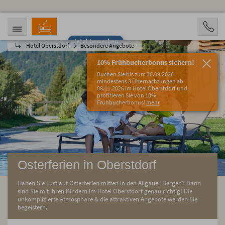
Jetzt bewerben
Hotel Oberstdorf
Besondere Angebote
ANREISE
ABREISE
06.08.2026
11.08.2026
10% Frühbucherbonus sichern!
PERSONEN
Buchen Sie bis zum 30.09.2026
2 Personen
mindestens 3 Übernachtungen ab
08.11.2026 im Hotel Oberstdorf und
profitieren Sie von 10%
BUCHEN
Frühbucherbonus!
mehr
Osterferien in Oberstdorf
Haben Sie Lust auf Osterferien mitten in den Allgäuer Bergen? Dann
sind Sie mit Ihren Kindern im Hotel Oberstdorf genau richtig! Die
unkomplizierte Atmosphäre & die attraktiven Angebote werden Sie
begeistern.