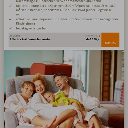
Nachmittag & kulinarischen Verwöhnmomenten am Abend
täglich Nutzung der einzigartigen 1500 m² Alpen Wellnesswelt mit 360
m² Natur-Badesee, beheiztem Außen-Sole-Pool großer Liegewiese
uvm.
attraktive Familienpreise für Kinder und Zimmervarianten mit eigenem
Kinderzimmer
beliebig verlängerbar
ANGEBOT
PRO FAMILIE
3 Nächte inkl. Verwöhnpension
ab € 858,-
BUCHEN