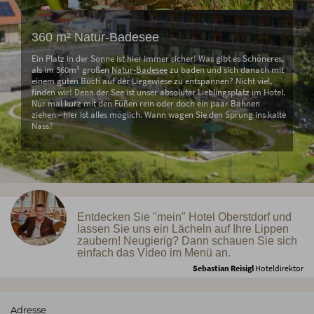
360 m² Natur-Badesee
Ein Platz in der Sonne ist hier immer sicher! Was gibt es Schöneres,
als im 360m² großen
Natur-Badesee
zu baden und sich danach mit
einem guten Buch auf der Liegewiese zu entspannen? Nicht viel,
finden wir! Denn der See ist unser absoluter Lieblingsplatz im Hotel.
Nur mal kurz mit den Füßen rein oder doch ein paar Bahnen
ziehen - hier ist alles möglich. Wann wagen Sie den Sprung ins kalte
Nass?
Entdecken Sie "mein" Hotel Oberstdorf und
lassen Sie uns ein Lächeln auf Ihre Lippen
zaubern! Neugierig? Dann schauen Sie sich
einfach das Video im Menü an.
Sebastian Reisigl
Hoteldirektor
Adresse