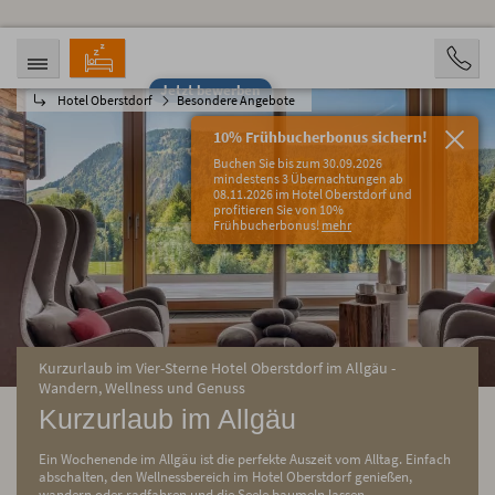
Jetzt bewerben
Hotel Oberstdorf
Besondere Angebote
ANREISE
ABREISE
06.08.2026
11.08.2026
10% Frühbucherbonus sichern!
PERSONEN
Buchen Sie bis zum 30.09.2026
2 Personen
mindestens 3 Übernachtungen ab
08.11.2026 im Hotel Oberstdorf und
profitieren Sie von 10%
BUCHEN
Frühbucherbonus!
mehr
Kurzurlaub im Vier-Sterne Hotel Oberstdorf im Allgäu -
Wandern, Wellness und Genuss
Kurzurlaub im Allgäu
Ein Wochenende im Allgäu ist die perfekte Auszeit vom Alltag. Einfach
abschalten, den Wellnessbereich im Hotel Oberstdorf genießen,
wandern oder radfahren und die Seele baumeln lassen.