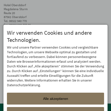
Hotel Oberstdorf
Magdalena Sturm
Reute 20
87561 Oberstdorf
Tel.
08322 940 770
Fax 08322 940 777 00
Wir verwenden Cookies und andere
info@hotel-oberstdorf.de
Technologien.
Auf dem Laufenden bleiben
Wir geben Ihre E-Mail-Adresse nicht weiter. Wir mögen auch keinen Spam.
Wir und unsere Partner verwenden Cookies und vergleichbare
Versprochen! Eine Abmeldung ist jederzeit möglich.
Technologien, um unsere Webseite optimal zu gestalten und
fortlaufend zu verbessern. Dabei können personenbezogene
Anmelden
Daten wie Browserinformationen erfasst und analysiert werden.
Durch Klicken auf „Alle akzeptieren“ stimmen Sie der Verwendung
zu. Durch Klicken auf „Einstellungen“ können Sie eine individuelle
Auswahl treffen und erteilte Einwilligungen für die Zukunft
widerrufen. Weitere Informationen erhalten Sie in unserer
Datenschutzerklärung.
Alle akzeptieren
Mitglied der
Oberstdorf Resort
Familien mit den schönsten