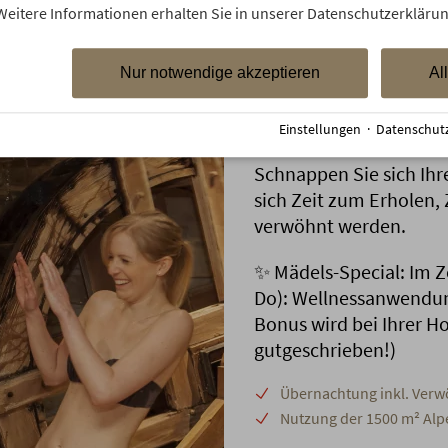
Weitere Informationen erhalten Sie in unserer Datenschutzerklärun
Nur notwendige akzeptieren
Al
Mädels Well
Einstellungen
·
Datenschut
Schnappen Sie sich Ih
sich Zeit zum Erholen,
verwöhnt werden.
✨ Mädels-Special: Im Z
Do): Wellnessanwendu
Bonus wird bei Ihrer H
gutgeschrieben!)
Übernachtung inkl. Ver
Nutzung der 1500 m² Alp