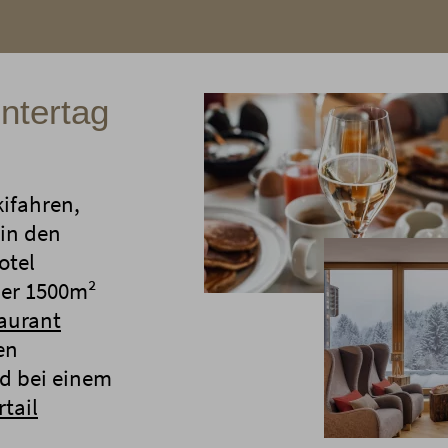
ntertag
ifahren,
in den
otel
der 1500m²
aurant
en
nd bei einem
tail