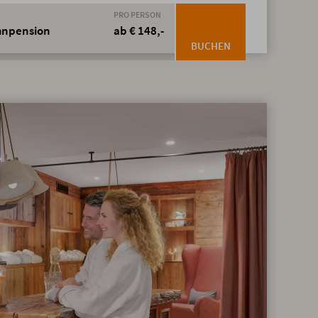
PRO PERSON
öhnpension
ab € 148,-
BUCHEN