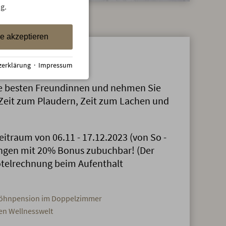
g.
le akzeptieren
ness-Tage
zerklärung
·
Impressum
re besten Freundinnen und nehmen Sie
 Zeit zum Plaudern, Zeit zum Lachen und
eitraum von 06.11 - 17.12.2023 (von So -
ngen mit 20% Bonus zubuchbar! (Der
otelrechnung beim Aufenthalt
wöhnpension im Doppelzimmer
en Wellnesswelt