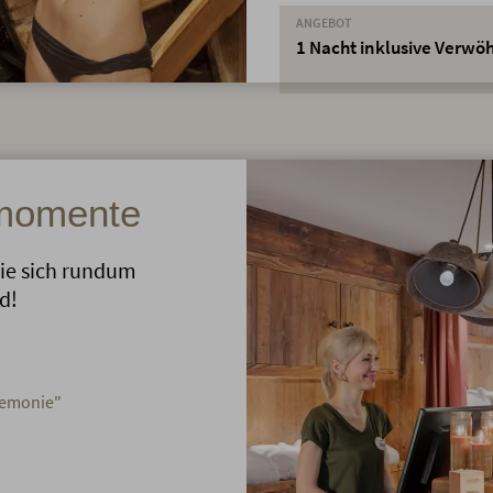
ANGEBOT
1 Nacht inklusive Verw
nmomente
ie sich rundum
d!
remonie"