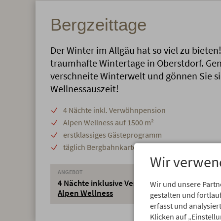
Bergzeittage
Der Winter im Allgäu hat so viel zu bieten
traumhafte Wintertage in Oberstdorf. Gen
verschneite Winterwelt und gönnen Sie s
Wellnessauszeit!
4 Nächte inkl. Verwöhnpension
Alpen Wellness auf 1500 m²
erstklassiges Gästeprogramm
täglich Bergbahnkarten für Fußgänger
Wir verwen
ANGEBOT
4 Nächte inklusive Verwöhnpension und
Wir und unsere Partn
Alpen Wellness
gestalten und fortl
erfasst und analysie
Klicken auf „Einstell