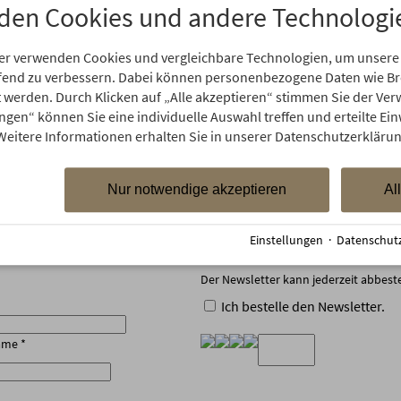
den Cookies und andere Technologi
er verwenden Cookies und vergleichbare Technologien, um unsere
aufend zu verbessern. Dabei können personenbezogene Daten wie 
 anmelden & 50€ Gutschein s
rt werden. Durch Klicken auf „Alle akzeptieren“ stimmen Sie der V
ungen“ können Sie eine individuelle Auswahl treffen und erteilte Ein
Weitere Informationen erhalten Sie in unserer Datenschutzerklärun
ür neue Buchungen ∙ einzulösen ab 2 Übernachtungen ∙ gültig für al
max. 1 Gutschein pro Buchung einlösbar
Nur notwendige akzeptieren
Al
Einstellungen
·
Datenschut
Newsletter abonnieren und 50 € 
Der Newsletter kann jederzeit abbest
Ich bestelle den Newsletter.
ame
*