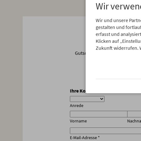
Wir verwen
Wir und unsere Partn
gestalten und fortl
Jetzt
erfasst und analysie
Klicken auf „Einstell
Zukunft widerrufen. 
Gutscheinbedingungen: gültig f
Ihre Kontaktdaten
*
Anrede
Vorname
Nachn
E-Mail-Adresse
*