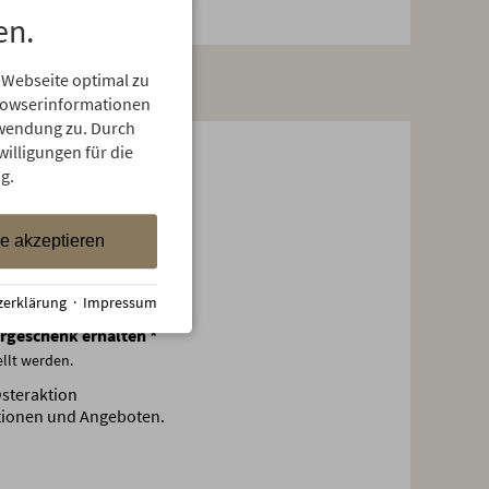
en.
 Webseite optimal zu
Browserinformationen
erwendung zu. Durch
willigungen für die
ichern
g.
le akzeptieren
zerklärung
·
Impressum
rgeschenk erhalten
*
ellt werden.
Osteraktion
ationen und Angeboten.