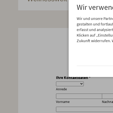
Wir verwen
Wir und unsere Partn
gestalten und fortl
erfasst und analysie
Klicken auf „Einstell
Jetzt
Zukunft widerrufen. 
Ihre Kontaktdaten
*
Anrede
Vorname
Nachn