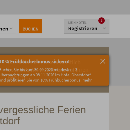
1
MEIN HOTEL
Registrieren
onen
BUCHEN
10% Frühbucherbonus sichern!
Die Aktion ist zwischenzeitlich
beendet. Wir freuen uns auf Ihren
Buchen Sie bis zum 30.09.2026 mindestens 3
Übernachtungen ab 08.11.2026 im Hotel Oberstdorf
Besuch!
und profitieren Sie von 10% Frühbucherbonus!
mehr
vergessliche Ferien
tdorf