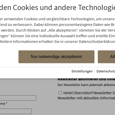
den Cookies und andere Technologi
er verwenden Cookies und vergleichbare Technologien, um unsere
aufend zu verbessern. Dabei können personenbezogene Daten wie 
rt werden. Durch Klicken auf „Alle akzeptieren“ stimmen Sie der V
ungen“ können Sie eine individuelle Auswahl treffen und erteilte Ein
 anmelden & 50€ Gutschein s
Weitere Informationen erhalten Sie in unserer Datenschutzerklärun
Nur notwendige akzeptieren
Al
Einstellungen
·
Datenschut
Newsletter abonnieren und Oste
Der Newsletter kann jederzeit abbest
Hotel Oberstdorf Newsletter 
Newsletter mit aktuellen Inform
ame
*