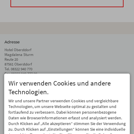
Adresse
Hotel Oberstdorf
Magdalena Sturm
Reute 20
87561 Oberstdorf
Tel.
08322 940 770
Fax 08322 940 777 00
Wir verwenden Cookies und andere
info@hotel-oberstdorf.de
Technologien.
Auf dem Laufenden bleiben
Wir geben Ihre E-Mail-Adresse nicht weiter. Wir mögen auch keinen Spam.
Wir und unsere Partner verwenden Cookies und vergleichbare
Versprochen! Eine Abmeldung ist jederzeit möglich.
Technologien, um unsere Webseite optimal zu gestalten und
fortlaufend zu verbessern. Dabei können personenbezogene
Anmelden
Daten wie Browserinformationen erfasst und analysiert werden.
Durch Klicken auf „Alle akzeptieren“ stimmen Sie der Verwendung
zu. Durch Klicken auf „Einstellungen“ können Sie eine individuelle