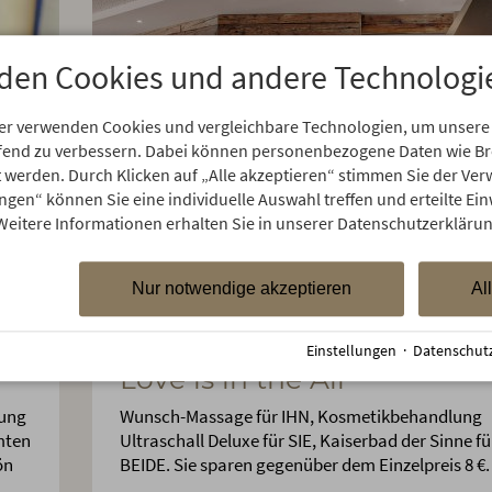
den Cookies und andere Technologi
er verwenden Cookies und vergleichbare Technologien, um unsere
aufend zu verbessern. Dabei können personenbezogene Daten wie 
rt werden. Durch Klicken auf „Alle akzeptieren“ stimmen Sie der V
ungen“ können Sie eine individuelle Auswahl treffen und erteilte Ein
Weitere Informationen erhalten Sie in unserer Datenschutzerklärun
Nur notwendige akzeptieren
Al
von Juliana Andoreanu am 28.09.2020
Wellness-Special
Einstellungen
·
Datenschut
Love is in the Air
nung
Wunsch-Massage für IHN, Kosmetikbehandlung
mten
Ultraschall Deluxe für SIE, Kaiserbad der Sinne fü
ön
BEIDE. Sie sparen gegenüber dem Einzelpreis 8 €.