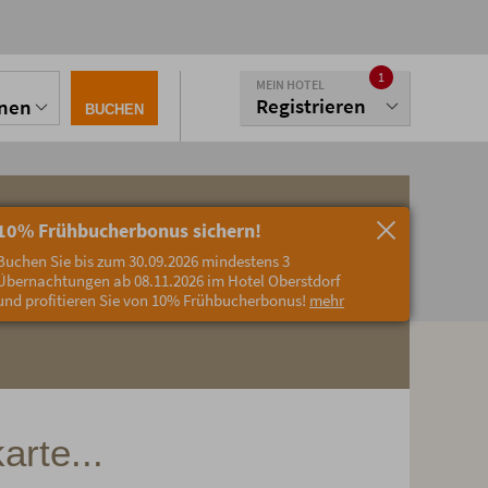
1
MEIN HOTEL
Registrieren
onen
BUCHEN
10% Frühbucherbonus sichern!
Buchen Sie bis zum 30.09.2026 mindestens 3
Übernachtungen ab 08.11.2026 im Hotel Oberstdorf
und profitieren Sie von 10% Frühbucherbonus!
mehr
arte...