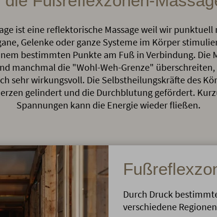
f die Fußreflexzonen-Massage
e ist eine reflektorische Massage weil wir punktuell 
gane, Gelenke oder ganze Systeme im Körper stimulie
 einem bestimmten Punkte am Fuß in Verbindung. Die 
 manchmal die "Wohl-Weh-Grenze" überschreiten, d
uch sehr wirkungsvoll. Die Selbstheilungskräfte des K
rzen gelindert und die Durchblutung gefördert. Kur
Spannungen kann die Energie wieder fließen.
Fußreflexz
Durch Druck bestimmte
verschiedene Regionen 