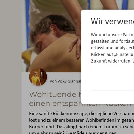
Wir verwen
Wir und unsere Partn
gestalten und fortl
erfasst und analysie
Klicken auf „Einstell
Zukunft widerrufen. 
von Vicky Giannakidou am 15.07.2025
Wohltuende Massage für
einen entspannten Rücken
Eine sanfte Rückenmassage, die jegliche Verspan
löst und zu einem besseren Wohlbefinden im gesa
Körper führt. Das klingt nach einem Traum, zu sch
um wahr zu sein? Die Mädels aus der Alpen