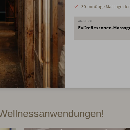
30-minütige Massage der 
ANGEBOT
Fußreflexzonen-Massag
n Wellnessanwendungen!