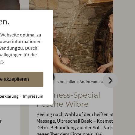
en.
 Webseite optimal zu
Browserinformationen
erwendung zu. Durch
willigungen für die
g.
le akzeptieren
von Juliana Andoreanu am 14.03.2018
Wellness-Special
zerklärung
·
Impressum
Fesche Wibre
Peeling nach Wahl auf dem heißen Stein, Wuns
r
Massage, Ultraschall Basic – Kosmetikbehandl
Detox-Behandlung auf der Soft-Pack-Liege. Sie
gegenüber dem Einzelpreis 10 €.