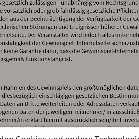
es gesetzlich zulässigen - unabhängig vom Rechtsgrund
 vorsätzlich oder grob fahrlässig gesetzliche Pflichten
äden aus der Beeinträchtigung der Verfügbarkeit der G
technischen Störungen und Ereignissen höherer Gewalt,
ernetseite. Der Veranstalter wird jedoch alles untern
nsfähigkeit der Gewinnspiel- Internetseite sicherzust
 keine Garantie dafür, dass die Gewinnspiel-Internets
sgemäß funktionsfähig ist.
im Rahmen des Gewinnspiels den größtmöglichen date
 diesbezüglich einschlägigen gesetzlichen Bestimmun
ten an Dritte weiterleiten oder Adressdaten verkauf
ogenen Daten der jeweiligen Teilnehmer/ in ausschli
ehmer/in erklärt hiermit ausdrücklich sein/ihr Einver
ng der mitgeteilten personenbezogenen Daten zu d