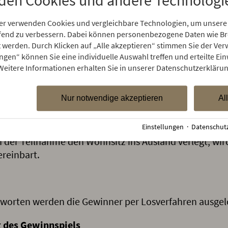
den Cookies und andere Technologi
er verwenden Cookies und vergleichbare Technologien, um unsere
ungen dieser Teilnahmebedingungen unwirksam sein o
aufend zu verbessern. Dabei können personenbezogene Daten wie 
e Wirksamkeit der übrigen Bestimmungen nicht. An die
rt werden. Durch Klicken auf „Alle akzeptieren“ stimmen Sie der V
en tritt eine Bestimmung, welche dem Vertragszwec
ungen“ können Sie eine individuelle Auswahl treffen und erteilte Ein
en kommt.
Weitere Informationen erhalten Sie in unserer Datenschutzerklärun
ndbares Recht
Nur notwendige akzeptieren
Al
chließlich deutsches Recht. Als Gerichtsstand wird, sow
einbart. Soweit der/die Teilnehmer/in keinen allgemein
Einstellungen
·
Datenschut
 der Teilnahme den Wohnsitz ins Ausland verlegt, wird
ereinbart.
tworten werden die Gewinner per Losverfahren ausgel
g des Gewinnspiels