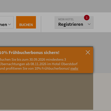
1
MEIN HOTEL
Registrieren
onen
BUCHEN
10% Frühbucherbonus sichern!
Buchen Sie bis zum 30.09.2026 mindestens 3
Übernachtungen ab 08.11.2026 im Hotel Oberstdorf
und profitieren Sie von 10% Frühbucherbonus!
mehr