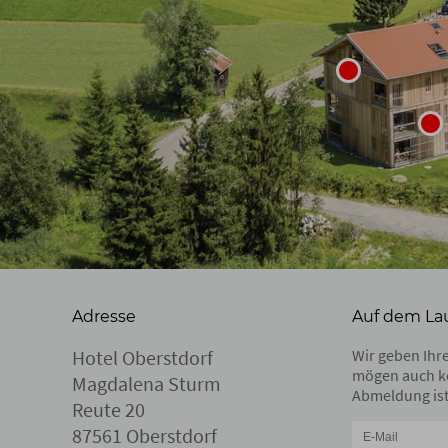
Adresse
Auf dem La
Hotel Oberstdorf
Wir geben Ihre
mögen auch k
Magdalena Sturm
Abmeldung ist
Reute 20
87561 Oberstdorf