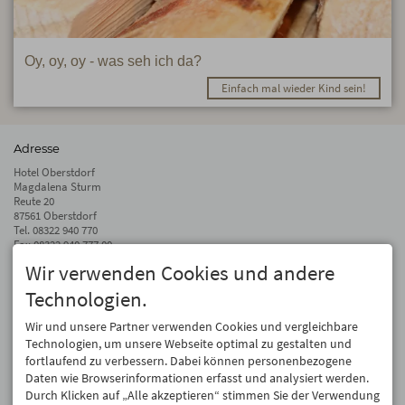
Oy, oy, oy - was seh ich da?
Einfach mal wieder Kind sein!
Adresse
Hotel Oberstdorf
Magdalena Sturm
Reute 20
87561 Oberstdorf
Tel.
08322 940 770
Fax 08322 940 777 00
Wir verwenden Cookies und andere
info@hotel-oberstdorf.de
Technologien.
Auf dem Laufenden bleiben
Wir geben Ihre E-Mail-Adresse nicht weiter. Wir mögen auch keinen Spam.
Wir und unsere Partner verwenden Cookies und vergleichbare
Versprochen! Eine Abmeldung ist jederzeit möglich.
Technologien, um unsere Webseite optimal zu gestalten und
fortlaufend zu verbessern. Dabei können personenbezogene
Anmelden
Daten wie Browserinformationen erfasst und analysiert werden.
Durch Klicken auf „Alle akzeptieren“ stimmen Sie der Verwendung