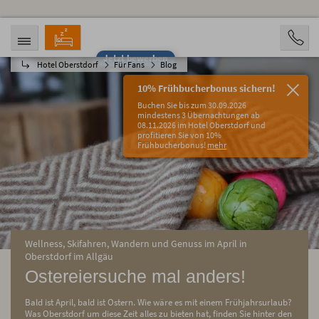
Jetzt bewerben
Hotel Oberstdorf
Für Fans
Blog
ANREISE
ABREISE
08.08.2026
13.08.2026
10% Frühbucherbonus sichern!
PERSONEN
Buchen Sie bis zum 30.09.2026
2 Personen
mindestens 3 Übernachtungen ab
08.11.2026 im Hotel Oberstdorf und
profitieren Sie von 10%
BUCHEN
Frühbucherbonus!
mehr
Wellness, Skifahren, Wandern und Genuss im April in
Oberstdorf im Allgäu
Ostereiersuche mal anders!
Bald ist April, bald ist Ostern. Wie wäre es mit einem Frühjahrsurlaub?
Was Oberstdorf um diese Zeit alles zu bieten hat, finden Sie hinter den